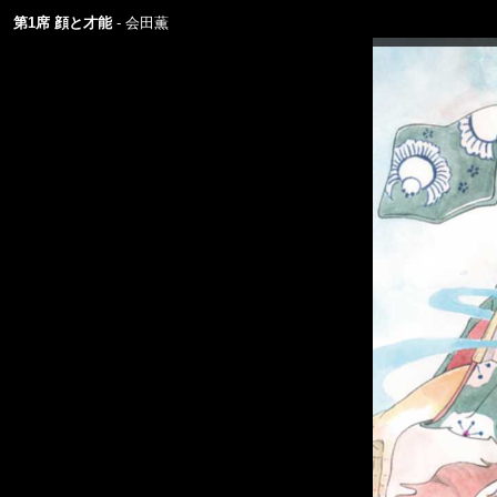
第1席 顔と才能
会田薫