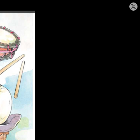
シ
ェ
ア
す
る