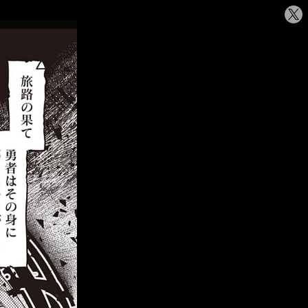
シ
ェ
ア
す
る