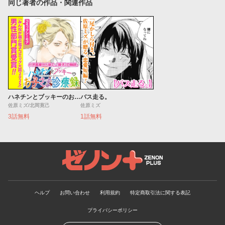
同じ著者の作品・関連作品
ハネチンとブッキーのお子さま診療録
バス走る。
佐原ミズ/北岡寛己
佐原ミズ
3話無料
1話無料
ゼノンプラス
ヘルプ
お問い合わせ
利用規約
特定商取引法に関する表記
プライバシーポリシー