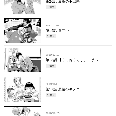
第20話 最高の不出来
130
pt
2021/01/08
第19話 瓜二つ
130
pt
2019/12/13
第18話 甘くて苦くてしょっぱい
130
pt
2019/11/08
第17話 最後のキノコ
130
pt
2019/10/25