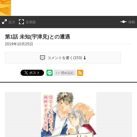
拡大
全画面
移動
第1話 未知(宇津見)との遭遇
2019年10月25日
コメントを書く(
153
)
RSSフィード
ポスト
埋め込む