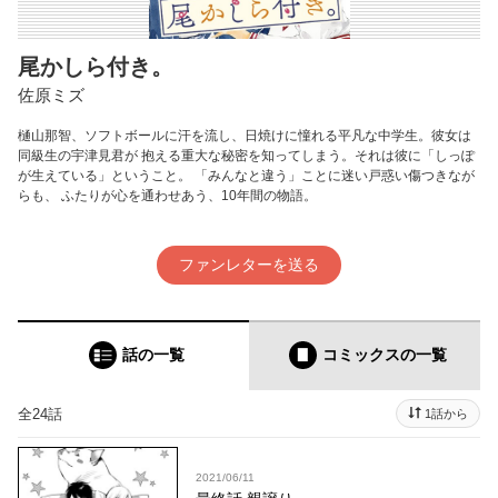
尾かしら付き。
佐原ミズ
樋山那智、ソフトボールに汗を流し、日焼けに憧れる平凡な中学生。彼女は
同級生の宇津見君が 抱える重大な秘密を知ってしまう。それは彼に「しっぽ
が生えている」ということ。 「みんなと違う」ことに迷い戸惑い傷つきなが
らも、 ふたりが心を通わせあう、10年間の物語。
ファンレターを送る
話の一覧
コミックス
の一覧
全24話
1話から
2021/06/11