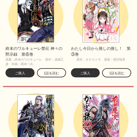
終末のワルキューレ禁伝 神々の
わたし今日から推しの推し！ 第
黙示録 第⑥巻
③巻
原案：終末のワルキューレ 原作：成瀬乙
原作：タナカトモ 漫画：朝日暁音
彦 作画：岡本一兵
ご購入
1話を読む
ご購入
1話を読む