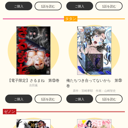
ご購入
1話を読む
ご購入
1話を読む
タタン
【電子限定】さるまね 第⑬巻
俺たちつき合ってないから 第㉖
吉田薫
巻
原作：宮崎摩耶 作画：山崎智史
ご購入
1話を読む
ご購入
1話を読む
ゼノン