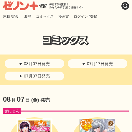
ゼノンプラス
毎日12時更新！あなたの声
検索
が届く漫画サイト
/
/
連載
読切
履歴
コミックス
漫画賞
ログイン
登録
コミックス
08月07日発売
07月17日発売
07月07日発売
08
07
月
日
(金)
発売
ぜにょん