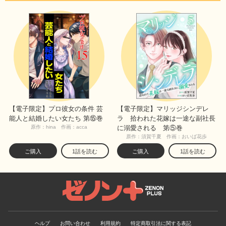
【電子限定】プロ彼女の条件 芸
【電子限定】マリッジシンデレ
能人と結婚したい女たち 第⑮巻
ラ 拾われた花嫁は一途な副社長
原作：hina 作画：acca
に溺愛される 第⑤巻
原作：須賀千夏 作画：おいば花歩
ご購入
1話を読む
ご購入
1話を読む
ゼノンプラス
ヘルプ
お問い合わせ
利用規約
特定商取引法に関する表記