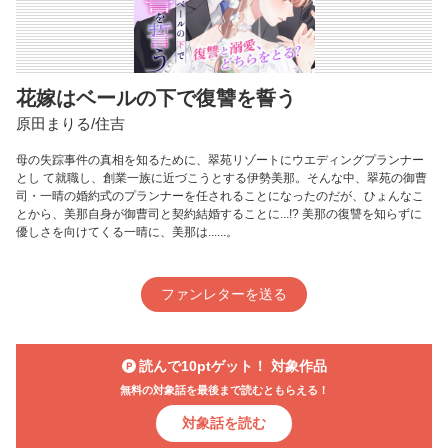
花嫁はベールの下で復讐を誓う
原田まりる/住吉
母の失踪事件の真相を知るために、翠苑リゾートにウエディングプランナー
とし て就職し、創業一族に近づこうとする伊勢美那。そんな中、翠苑の御曹
司・一晴の婚約式のプランナーを任されることになったのだが、ひょんなこ
とから、美那自身が御曹司と契約結婚することに...!? 美那の復讐を知らずに
優しさを向けてくる一晴に、美那は......。
ファンレターを送る
読んで10ptゲット！ 対象作品
無料の対象話を最後まで読むともらえる！
対象話を読む