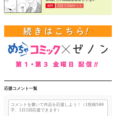
無料
完読で
10
ptゲット
応援コメント一覧