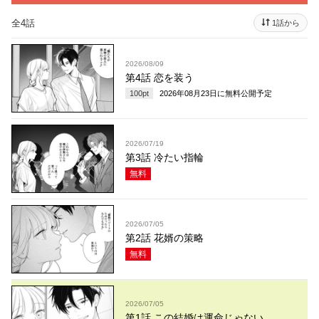
全4話
1話から
2026/08/09
第4話 恋を装う
100
pt
2026年08月23日
に無料公開予定
2026/07/19
第3話 冷たい指輪
無料
2026/07/05
第2話 花婿の策略
無料
2026/07/05
第1話 この結婚は運命じゃない