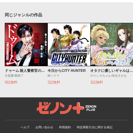
同じジャンルの作品
ドゥーム 殺人警察官の断罪録
今日からCITY HUNTER
オタクに優しいギャルはいない!?
古賀慶/紫能了
錦ソクラ
のりしろちゃん/魚住さかな
9話無料
2話無料
3話無料
ゼノンプラス
ヘルプ
お問い合わせ
利用規約
特定商取引法に関する表記