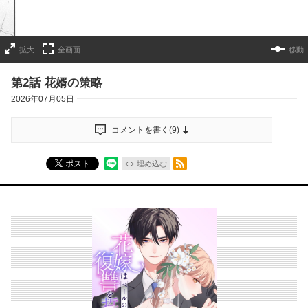
拡大
全画面
移動
第2話 花婿の策略
2026年07月05日
コメントを書く(
9
)
RSSフィード
ポスト
埋め込む