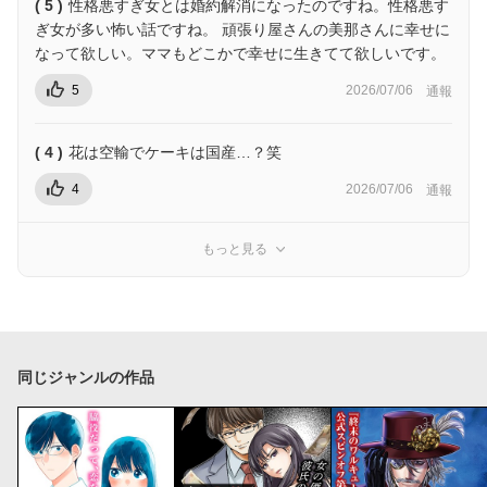
( 5 )
性格悪すぎ女とは婚約解消になったのですね。性格悪す
ぎ女が多い怖い話ですね。 頑張り屋さんの美那さんに幸せに
なって欲しい。ママもどこかで幸せに生きてて欲しいです。
5
2026/07/06
通報
( 4 )
花は空輸でケーキは国産…？笑
4
2026/07/06
通報
もっと見る
同じジャンルの作品