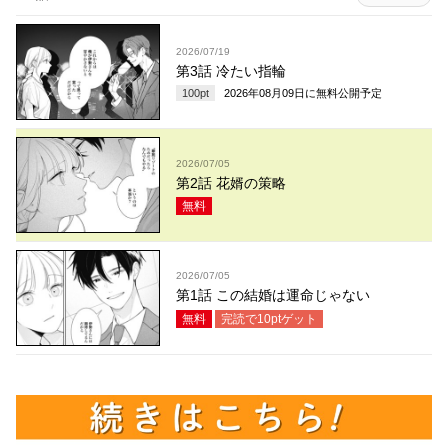
2026/07/19
第3話 冷たい指輪
100
pt
2026年08月09日
に無料公開予定
2026/07/05
第2話 花婿の策略
無料
2026/07/05
第1話 この結婚は運命じゃない
無料
完読で
10
ptゲット