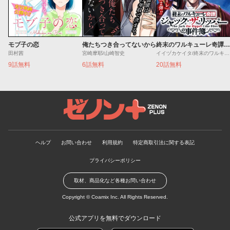
モブ子の恋
俺たちつき合ってないから
終末のワルキューレ奇譚 ジャック・ザ・リッパーの事件簿
田村茜
宮崎摩耶/山崎智史
イイヅカケイタ/終末のワルキューレ
9話無料
6話無料
20話無料
ゼノンプラス
ヘルプ
お問い合わせ
利用規約
特定商取引法に関する表記
プライバシーポリシー
取材、商品化など各種お問い合わせ
Copyright ©
Coamix Inc.
All Rights Reserved.
公式アプリを無料でダウンロード