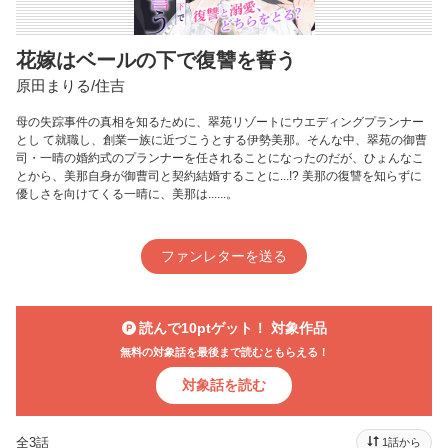
花嫁はベールの下で復讐を誓う
原田まりる/住吉
母の失踪事件の真相を知るために、翠苑リゾートにウエディングプランナー
とし て就職し、創業一族に近づこうとする伊勢美那。そんな中、翠苑の御曹
司・一晴の婚約式のプランナーを任されることになったのだが、ひょんなこ
とから、美那自身が御曹司と契約結婚することに...!? 美那の復讐を知らずに
優しさを向けてくる一晴に、美那は......。
ファンレターを送る
読んで10ptゲット！ 対象作品
無料の対象話を最後まで読むともらえる！
対象話を読む
全3話
1話から