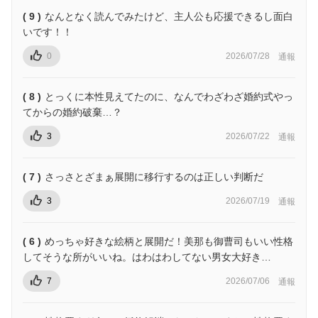
( 9 )
なんとなく読んでみたけど、主人公も応援できるし面白
いです！！
0
2026/07/28
通報
( 8 )
とっくに本性見えてたのに、なんでわざわざ婚約式やっ
てからの婚約破棄…？
3
2026/07/22
通報
( 7 )
さっさとざまぁ展開に移行するのは正しい判断だ
3
2026/07/19
通報
( 6 )
めっちゃ好きな絵柄と展開だ！美那も御曹司もいい性格
してそうな所がいいね。はわはわしてない男女大好き…
7
2026/07/06
通報