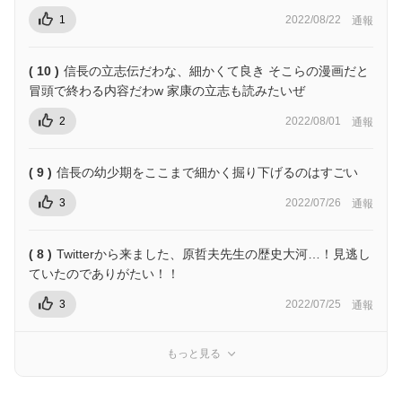
1
2022/08/22
通報
( 10 )
信長の立志伝だわな、細かくて良き そこらの漫画だと
冒頭で終わる内容だわw 家康の立志も読みたいぜ
2
2022/08/01
通報
( 9 )
信長の幼少期をここまで細かく掘り下げるのはすごい
3
2022/07/26
通報
( 8 )
Twitterから来ました、原哲夫先生の歴史大河…！見逃し
ていたのでありがたい！！
3
2022/07/25
通報
もっと見る