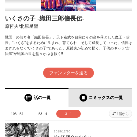
いくさの子 ‐織田三郎信長伝‐
原哲夫/北原星望
戦国一の傾奇者「織田信長」。天下布武を目前にその命を落とした魔王・信
長。“いくさ”をするために生まれ、育てられ、そして成長していった。信長は
まぎれもなく“いくさの子”であった。原哲夫が初めて描く、子供のキャラ“吉
法師”が戦国の世を堂々かぶき抜く!!
ファンレターを送る
話の一覧
コミックス
の一覧
103 - 54
53 - 4
3 - 1
1話から
2019/12/20