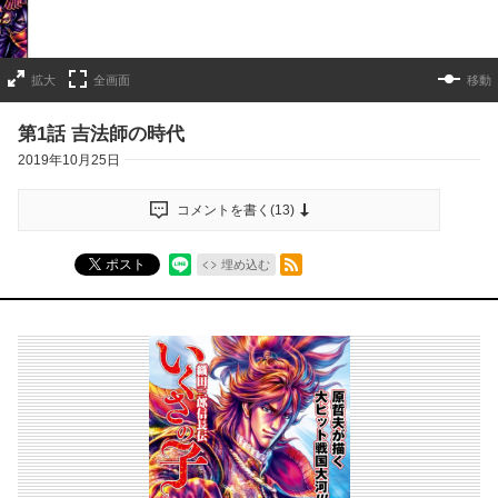
拡大
全画面
移動
第1話 吉法師の時代
2019年10月25日
コメントを書く(
13
)
RSSフィード
ポスト
埋め込む