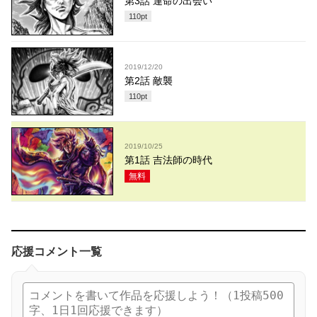
第3話 運命の出会い
110
pt
2019/12/20
第2話 敵襲
110
pt
2019/10/25
第1話 吉法師の時代
無料
応援コメント一覧