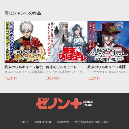
同じジャンルの作品
終末のワルキューレ禁伝 神々の黙示録
終末のワルキューレ
終末のワルキューレ奇譚 ジャック・ザ・リッパーの事件簿
終末のワルキューレ/成瀬乙彦/岡本一兵
アジチカ/梅村真也/フクイタクミ
イイヅカケイタ/終末のワルキューレ
4話無料
18話無料
3話無料
ゼノンプラス
ヘルプ
お問い合わせ
利用規約
特定商取引法に関する表記