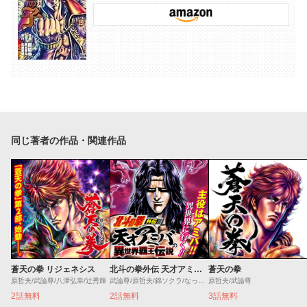
同じ著者の作品・関連作品
蒼天の拳 リジェネシス
北斗の拳外伝 天才アミバの異世界覇王伝説
蒼天の拳
原哲夫/武論尊/八津弘幸/辻秀輝
武論尊/原哲夫/錦ソクラ/なっとうごはん
原哲夫/武論尊
2話無料
2話無料
3話無料