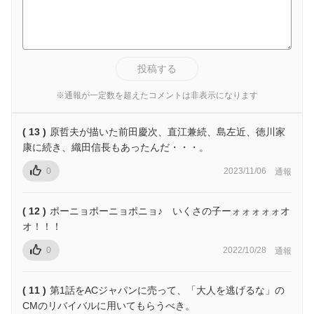
投稿する
※通報が一定数を超えたコメントは非表示になります
( 13 )
原哲夫が描いた前田慶次、直江兼続、島左近、徳川家
康に続き、織田信長もあったんだ・・・。
0
2023/11/06
通報
( 12 )
ポーニョポーニョポニョ♪ いくさの子ーォォォォォオ
オ！！！
0
2022/10/28
通報
( 11 )
第1話をACジャパンに売って、「大人を逃げるな」の
CMのリバイバルに用いてもらうべき。