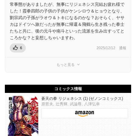
常事態がありましたが、無事にリジェネシス完結お疲れ様で
した！霞拳四郎の子供の子供がケンシロウ＆ヒョウとなり、
劉宗武の子孫がラオウ＆トキになるのかな？おそらく、ヤサ
カはドイツへ旅だったが無事に帰還＆飛鶴ら生き残った拳士
たちと共に、後の元斗や南斗といった流派を生み出すってと
ころかな？と妄想しちゃいますわ。
6
2025/12/12
通報
もっと見る
コミックス情報
蒼天の拳 リジェネシス (1) (ゼノンコミックス)
原哲夫, 辻秀輝, 武論尊, 八津弘幸