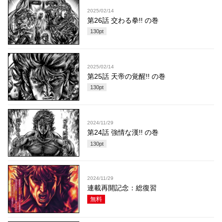
2025/02/14
第26話 交わる拳!! の巻
130
pt
2025/02/14
第25話 天帝の覚醒!! の巻
130
pt
2024/11/29
第24話 強情な漢!! の巻
130
pt
2024/11/29
連載再開記念：総復習
無料