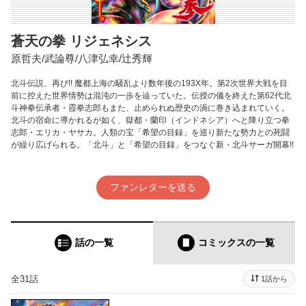
蒼天の拳 リジェネシス
原哲夫/武論尊/八津弘幸/辻秀輝
北斗伝説、再び!! 魔都上海の騒乱より数年後の193X年。第2次世界大戦を目
前に控えた世界情勢は混沌の一歩を辿っていた。伝授の儀を終えた第62代北
斗神拳伝承者・霞拳志郎もまた、止められぬ歴史の渦に巻き込まれていく。
北斗の宿命に導かれるが如く、獄都・蘭印（インドネシア）へと降り立つ拳
志郎・エリカ・ヤサカ。人類の宝「希望の目録」を巡り新たな勢力との死闘
が繰り広げられる。「北斗」と「希望の目録」をつなぐ新・北斗サーガ開幕!!
ファンレターを送る
話の一覧
コミックス
の一覧
全31話
1話から