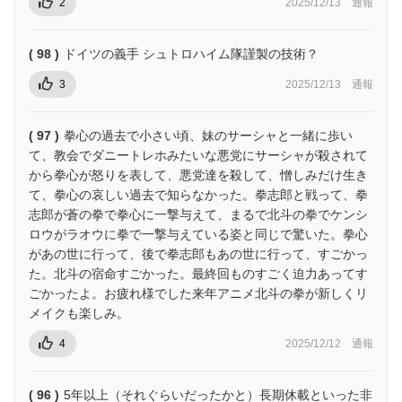
2
2025/12/13
通報
( 98 )
ドイツの義手 シュトロハイム隊謹製の技術？
3
2025/12/13
通報
( 97 )
拳心の過去で小さい頃、妹のサーシャと一緒に歩い
て、教会でダニートレホみたいな悪党にサーシャが殺されて
から拳心が怒りを表して、悪党達を殺して、憎しみだけ生き
て、拳心の哀しい過去で知らなかった。拳志郎と戦って、拳
志郎が蒼の拳で拳心に一撃与えて、まるで北斗の拳でケンシ
ロウがラオウに拳で一撃与えている姿と同じで驚いた。拳心
があの世に行って、後で拳志郎もあの世に行って、すごかっ
た。北斗の宿命すごかった。最終回ものすごく迫力あってす
ごかったよ。お疲れ様でした来年アニメ北斗の拳が新しくリ
メイクも楽しみ。
4
2025/12/12
通報
( 96 )
5年以上（それぐらいだったかと）長期休載といった非