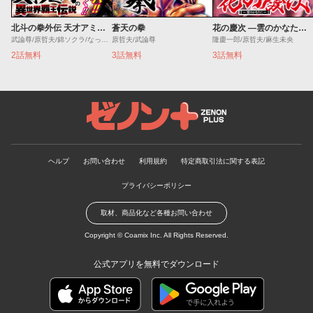
北斗の拳外伝 天才アミバの異世界覇王伝説
蒼天の拳
花の慶次 ―雲のかなたに―
武論尊/原哲夫/錦ソクラ/なっとうごはん
原哲夫/武論尊
隆慶一郎/原哲夫/麻生未央
2話無料
3話無料
3話無料
ゼノンプラス
ヘルプ
お問い合わせ
利用規約
特定商取引法に関する表記
プライバシーポリシー
取材、商品化など各種お問い合わせ
Copyright ©
Coamix Inc.
All Rights Reserved.
公式アプリを無料でダウンロード