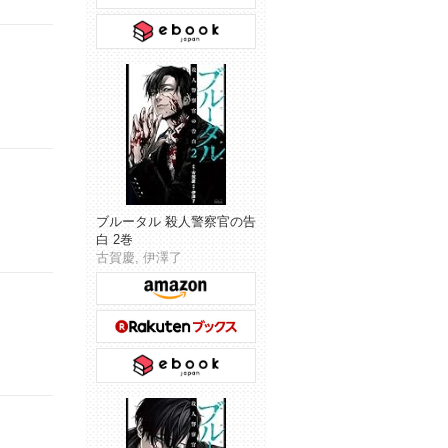
ブルータル 殺人警察官の告
白 2巻
古賀慶, 伊澤了