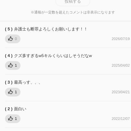
投稿する
※通報が一定数を超えたコメントは非表示になります
( 5 )
弁護士も断罪よろしくお願いします！！
0
2026/07/19
( 4 )
クズ多すぎるw5キルくらいはしそうだなw
1
2025/04/02
( 3 )
最高っす、、、
1
2023/04/21
( 2 )
面白い
1
2022/12/07