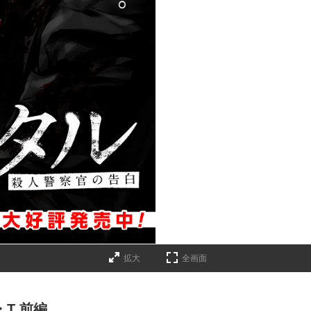
拡大
全画面
・T 前編