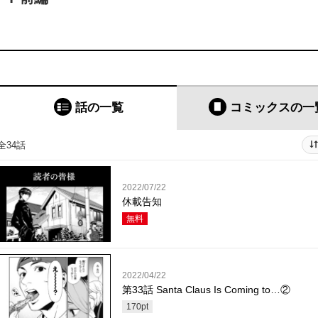
話の一覧
コミックス
の一
全34話
2022/07/22
休載告知
無料
2022/04/22
第33話 Santa Claus Is Coming to…②
170
pt