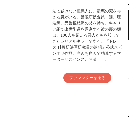
法で裁けない極悪人に、最悪の死を与
える男がいる。警視庁捜査第一課、壇
浩輝。元警視総監の父を持ち、キャリ
ア組で出世街道を邁進する彼の裏の顔
は、100人を超える悪人たちを殺して
きたシリアルキラーである。『トレー
ス 科捜研法医研究員の追想』公式スピ
ンオフ作品。痛みを痛みで精算するマ
ーダーサスペンス、開幕——。
ファンレターを送る