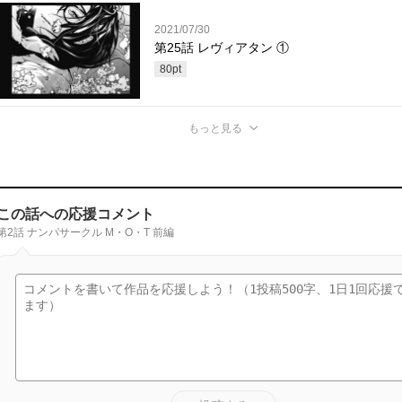
2021/07/30
第25話 レヴィアタン ①
80
pt
もっと見る
この話への応援コメント
第2話 ナンパサークル M・O・T 前編