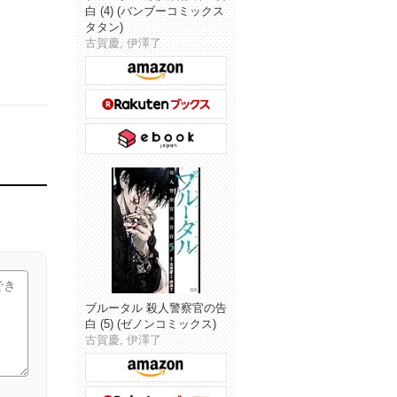
白 (4) (バンブーコミックス
タタン)
古賀慶, 伊澤了
ブルータル 殺人警察官の告
白 (5) (ゼノンコミックス)
古賀慶, 伊澤了