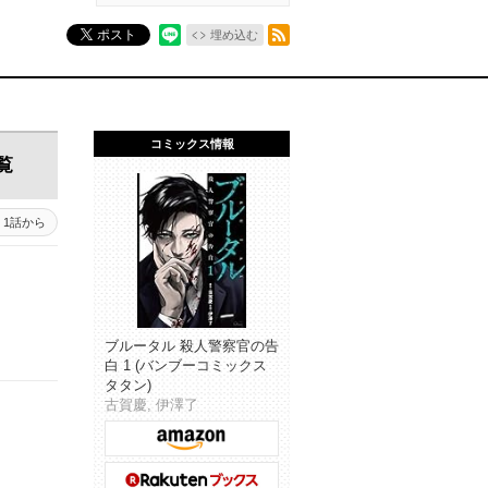
RSSフィード
ポスト
埋め込む
コミックス情報
覧
1話から
ブルータル 殺人警察官の告
白 1 (バンブーコミックス
タタン)
古賀慶, 伊澤了