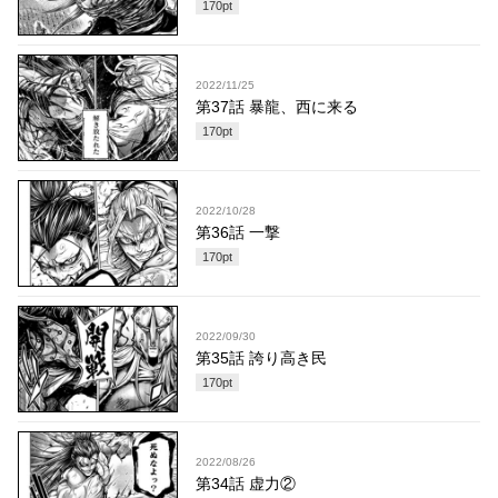
170
pt
2022/11/25
第37話 暴龍、西に来る
170
pt
2022/10/28
第36話 一撃
170
pt
2022/09/30
第35話 誇り高き民
170
pt
2022/08/26
第34話 虚力②