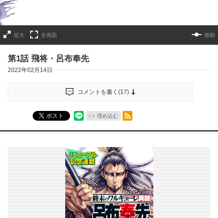
拡大
全画面
移動
第1話 飛将・呂布奉先
2022年02月14日
コメントを書く(
17
)
RSSフィード
ポスト
埋め込む