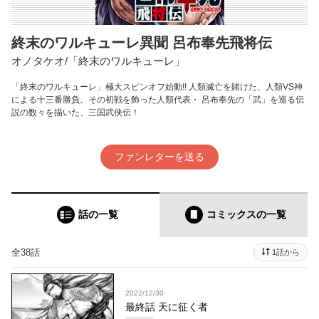
終末のワルキューレ異聞 呂布奉先飛将伝
オノタケオ/「終末のワルキューレ」
「終末のワルキューレ」極大スピンオフ始動!! 人類滅亡を賭けた、人類VS神
による十三番勝負。その初戦を飾った人類代表・ 呂布奉先の「武」を巡る伝
説の数々を描いた、三国武侠伝！
ファンレターを送る
話の一覧
コミックス
の一覧
全38話
1話から
2022/12/30
最終話 天に征く者