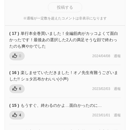
投稿する
※通報が一定数を超えたコメントは非表示になります
( 17 )
単行本全巻買いました！全編筋肉がカッコよくて面白
かったです！最後あの選択した2人の満足そうな顔で終わっ
たのも爽やかでした
0
2024/04/08
通報
( 16 )
楽しませていただきました！オノ先生有難うございま
した!! ショタ呂布かわいい(小声)
6
2023/02/03
通報
( 15 )
もうすぐ、終わるのかよ…面白かったのに…
4
2023/01/01
通報