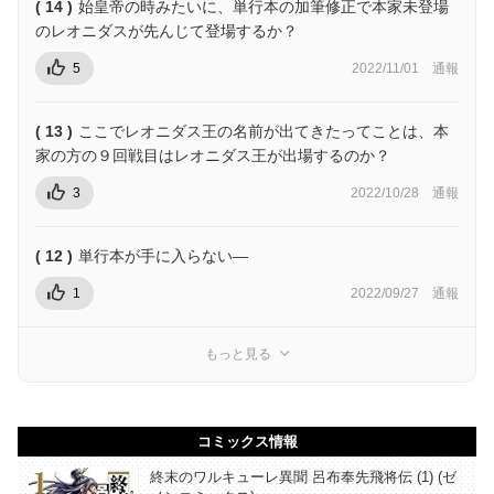
( 14 )
始皇帝の時みたいに、単行本の加筆修正で本家未登場
のレオニダスが先んじて登場するか？
5
2022/11/01
通報
( 13 )
ここでレオニダス王の名前が出てきたってことは、本
家の方の９回戦目はレオニダス王が出場するのか？
3
2022/10/28
通報
( 12 )
単行本が手に入らない―
1
2022/09/27
通報
もっと見る
コミックス情報
終末のワルキューレ異聞 呂布奉先飛将伝 (1) (ゼ