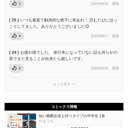
1
2020/09/24
通報
( 25 )
いつも素直で献身的な映子に幸あれ！ 読むたびにほっ
こりしてました。ありがとうございました😊
4
2020/09/17
通報
( 24 )
お疲れ様でした。 単行本になっていない話も何らかの
形でまた見ることが出来たら嬉しいです。
2
2020/09/16
通報
もっと見る
コミックス情報
短い横断歩道も待つタイプの中学生 1巻
やまうち