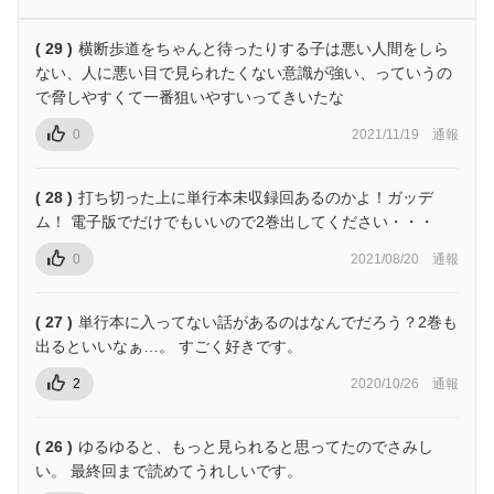
( 29 )
横断歩道をちゃんと待ったりする子は悪い人間をしら
ない、人に悪い目で見られたくない意識が強い、っていうの
で脅しやすくて一番狙いやすいってきいたな
0
2021/11/19
通報
( 28 )
打ち切った上に単行本未収録回あるのかよ！ガッデ
ム！ 電子版でだけでもいいので2巻出してください・・・
0
2021/08/20
通報
( 27 )
単行本に入ってない話があるのはなんでだろう？2巻も
出るといいなぁ…。 すごく好きです。
2
2020/10/26
通報
( 26 )
ゆるゆると、もっと見られると思ってたのでさみし
い。 最終回まで読めてうれしいです。