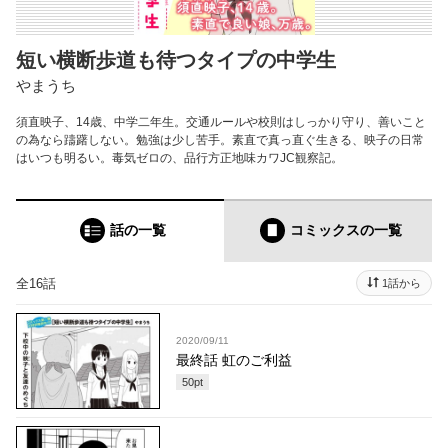
短い横断歩道も待つタイプの中学生
やまうち
須直映子、14歳、中学二年生。交通ルールや校則はしっかり守り、善いこと
の為なら躊躇しない。勉強は少し苦手。素直で真っ直ぐ生きる、映子の日常
はいつも明るい。毒気ゼロの、品行方正地味カワJC観察記。
話の一覧
コミックス
の一覧
全16話
1話から
2020/09/11
最終話 虹のご利益
50
pt