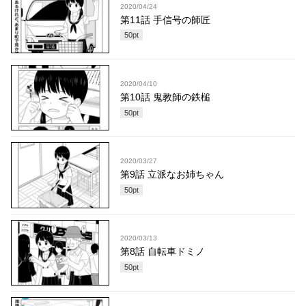
2020/04/24
第11話 手信号の師匠
50
pt
2020/04/10
第10話 鬼教師の鉄槌
50
pt
2020/03/27
第9話 立派なお姉ちゃん
50
pt
2020/03/13
第8話 自転車ドミノ
50
pt