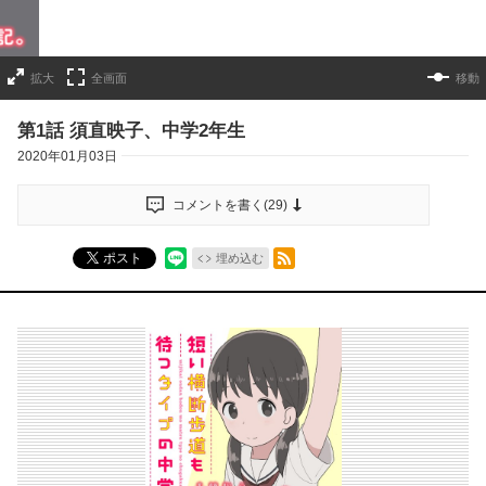
拡大
全画面
移動
第1話 須直映子、中学2年生
2020年01月03日
コメントを書く(
29
)
RSSフィード
ポスト
埋め込む