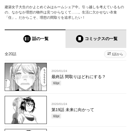
建築女子大生のかよとめぐみはルームシェア中。引っ越しを考えているもの
の、なかなか理想の物件は見つからなくて……。生活に欠かせない衣食
「住」。だからこそ、理想の間取りを追求したい！
話の一覧
コミックス
の一覧
全20話
1話から
2020/01/24
最終話 間取りはどれにする？
60
pt
2020/01/24
第19話 未来に向かって
60
pt