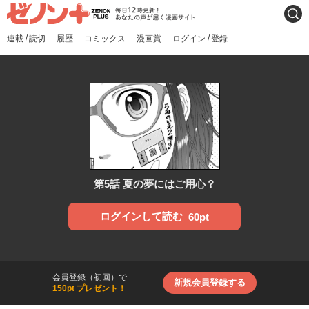
ゼノンプラス
毎日12時更新！あなたの声
検索
が届く漫画サイト
/
/
連載
読切
履歴
コミックス
漫画賞
ログイン
登録
第5話 夏の夢にはご用心？
ログインして読む
60pt
会員登録（初回）で
新規会員登録する
150pt プレゼント！