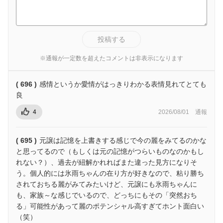
投稿する
※通報が一定数を超えたコメントは非表示になります
( 696 )
感情というか愛情がはっきりわかる表情見れてとても
良
4
2026/08/01
通報
( 695 )
元譲は記憶を上書きする感じで今の麗をみてるのかな
と思ってるので（もしくは元の記憶がつらいものなのかもし
れない？）、過去が紐解かれればまた違った見方になりそ
う。個人的には氷雨ちゃんの在り方が好きなので、粘り勝ち
されておちる麗がみてみたいけど、元譲にも氷雨ちゃんに
も、家族～な感じでいるので、どっちにもその「突然おち
る」可能性があって麗のポテンシャル高すぎてホント面白い
（笑）