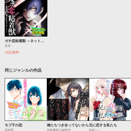
ガチ恋粘着獣 ～ネット配信者の彼女になりたくて～
星来
16話無料
同じジャンルの作品
モブ子の恋
俺たちつき合ってないから
兄に恋する私たち
田村茜
宮崎摩耶/山崎智史
坂本シノ