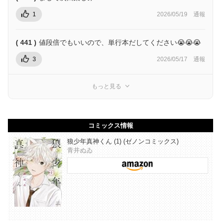
1
2026/05/19
通報
( 441 )
値段倍でもいいので、単行本だしてください😭😭😭
3
2026/05/17
通報
もっと見る
コミックス情報
狼少年真神くん (1) (ゼノンコミックス)
青井ぬゐ