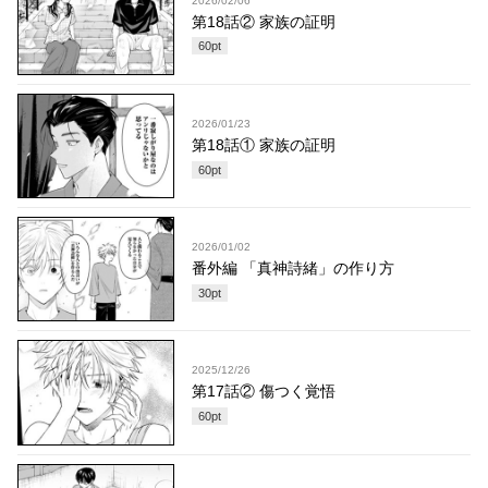
2026/02/06
第18話② 家族の証明
60
pt
2026/01/23
第18話① 家族の証明
60
pt
2026/01/02
番外編 「真神詩緒」の作り方
30
pt
2025/12/26
第17話② 傷つく覚悟
60
pt