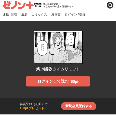
ゼノンプラス
毎日12時更新！あなたの声
検索
が届く漫画サイト
/
/
連載
読切
履歴
コミックス
漫画賞
ログイン
登録
第19話② タイムリミット
ログインして読む
60pt
会員登録（初回）で
新規会員登録する
150pt プレゼント！