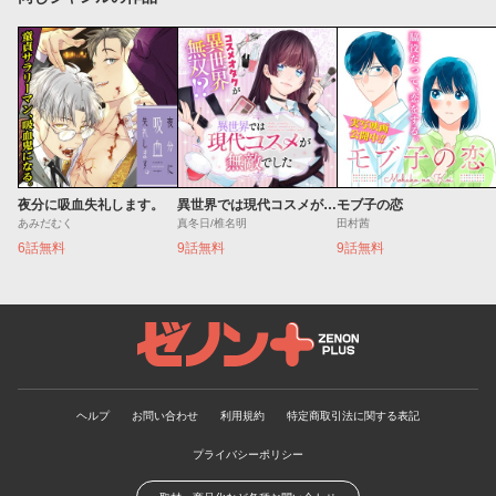
夜分に吸血失礼します。
異世界では現代コスメが無敵でした
モブ子の恋
あみだむく
真冬日/椎名明
田村茜
6話無料
9話無料
9話無料
ゼノンプラス
ヘルプ
お問い合わせ
利用規約
特定商取引法に関する表記
プライバシーポリシー