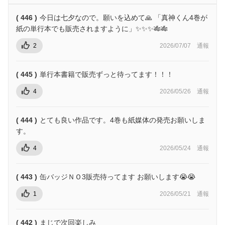
( 446 )
今日は七夕なので。願いを込めて🙏 「真神くん4巻が
紙の単行本でも販売されますように」✨✨✨🎋🎋
2
2026/07/07
通報
( 445 )
単行本書籍で販売ずっと待ってます！！！
4
2026/05/26
通報
( 444 )
とても良い作品です。4巻も紙媒体の発売お願いしま
す。
4
2026/05/24
通報
( 443 )
缶バッジＮＯ3販売待ってます お願いします😭😭
1
2026/05/21
通報
( 442 )
まじで次回楽しみ