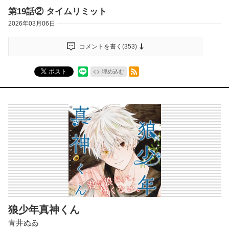
第19話② タイムリミット
2026年03月06日
コメントを書く(
353
)
RSSフィード
ポスト
埋め込む
狼少年真神くん
青井ぬゐ