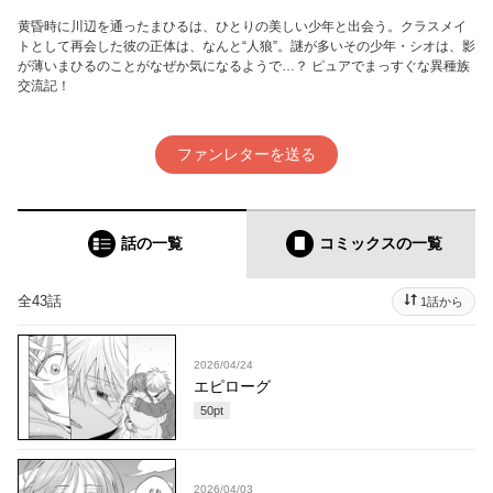
黄昏時に川辺を通ったまひるは、ひとりの美しい少年と出会う。クラスメイ
トとして再会した彼の正体は、なんと“人狼”。謎が多いその少年・シオは、影
が薄いまひるのことがなぜか気になるようで…？ ピュアでまっすぐな異種族
交流記！
ファンレターを送る
話の一覧
コミックス
の一覧
全43話
1話から
2026/04/24
エピローグ
50
pt
2026/04/03