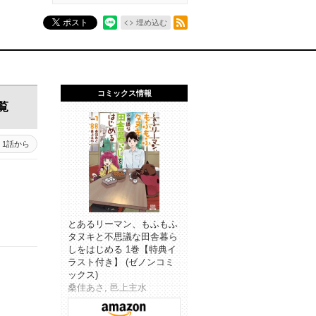
RSSフィード
ポスト
埋め込む
コミックス情報
覧
1話から
とあるリーマン、もふもふ
タヌキと不思議な田舎暮ら
しをはじめる 1巻【特典イ
ラスト付き】 (ゼノンコミ
ックス)
桑佳あさ, 邑上主水