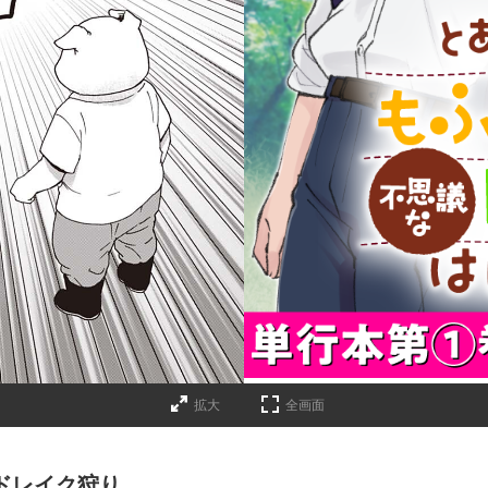
拡大
全画面
ドレイク狩り