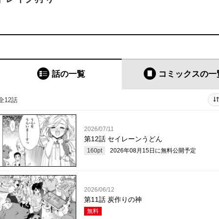
話の一覧
コミックス
の一
全12話
2026/07/11
第12話 セイレーンうどん
160
pt
2026年08月15日
に無料公開予定
2026/06/12
第11話 炭作りの神
無料