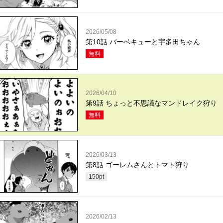
2026/05/08
第10話 バーベキューと宇多田ちゃん
無料
2026/04/10
第9話 ちょっと不思議なマンドレイク狩り
無料
2026/03/13
第8話 ゴーレムさんとトマト狩り
150
pt
2026/02/13