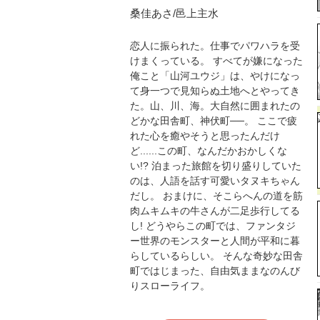
桑佳あさ/邑上主水
恋人に振られた。仕事でパワハラを受
けまくっている。 すべてが嫌になった
俺こと「山河ユウジ」は、やけになっ
て身一つで見知らぬ土地へとやってき
た。山、川、海。大自然に囲まれたの
どかな田舎町、神伏町──。 ここで疲
れた心を癒やそうと思ったんだけ
ど......この町、なんだかおかしくな
い!? 泊まった旅館を切り盛りしていた
のは、人語を話す可愛いタヌキちゃん
だし。 おまけに、そこらへんの道を筋
肉ムキムキの牛さんが二足歩行してる
し! どうやらこの町では、ファンタジ
ー世界のモンスターと人間が平和に暮
らしているらしい。 そんな奇妙な田舎
町ではじまった、自由気ままなのんび
りスローライフ。