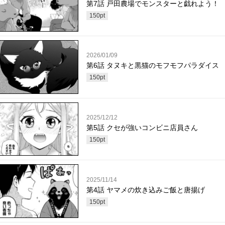
第7話 戸田農場でモンスターと戯れよう！
150
pt
2026/01/09
第6話 タヌキと黒猫のモフモフパラダイス
150
pt
2025/12/12
第5話 クセが強いコンビニ店員さん
150
pt
2025/11/14
第4話 ヤマメの炊き込みご飯と唐揚げ
150
pt