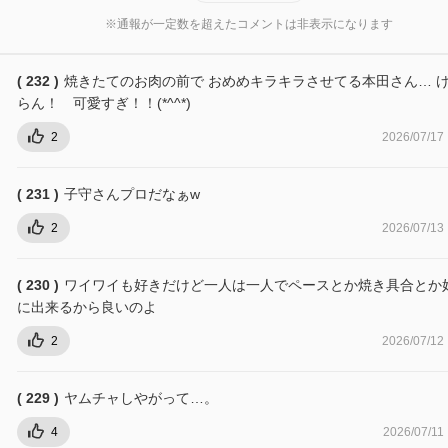
※通報が一定数を超えたコメントは非表示になります
( 232 )
焼きたてのお肉の前で おめめキラキラさせてる本田さん… 
らん！ 可愛すぎ！！(*^^*)
2
2026/07/17
( 231 )
子守さんプロだなぁw
2
2026/07/13
( 230 )
ワイワイも好きだけど一人は一人でペースとか焼き具合とか
に出来るから良いのよ
2
2026/07/12
( 229 )
ヤムチャしやがって…。
4
2026/07/11