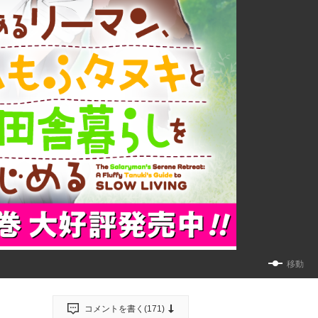
移動
コメントを書く(
171
)