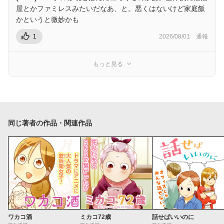
屋とかファミレスみたいだなあ、と。悪くはないけど家庭飯
かというと微妙かも
1
2026/08/01
通報
もっと見る
同じ著者の作品・関連作品
ワカコ酒
ミカコ72歳
話せばいいのに