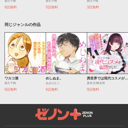
新久千映
新久千映
新久千映
8話無料
5話無料
3話無料
同じジャンルの作品
ワカコ酒
めしぬま。
異世界では現代コスメが無敵でした
新久千映
あみだむく
真冬日/椎名明
8話無料
6話無料
9話無料
ゼノンプラス