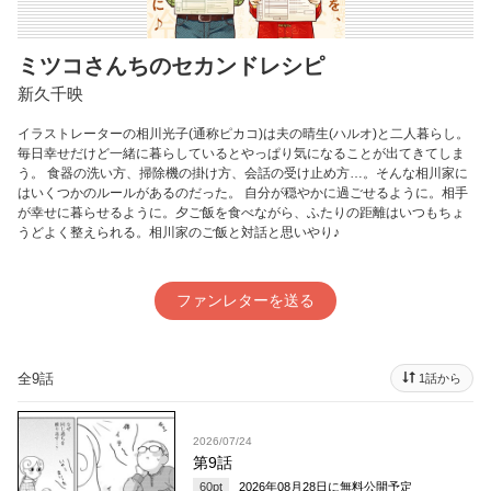
ミツコさんちのセカンドレシピ
新久千映
イラストレーターの相川光子(通称ピカコ)は夫の晴生(ハルオ)と二人暮らし。
毎日幸せだけど一緒に暮らしているとやっぱり気になることが出てきてしま
う。 食器の洗い方、掃除機の掛け方、会話の受け止め方…。そんな相川家に
はいくつかのルールがあるのだった。 自分が穏やかに過ごせるように。相手
が幸せに暮らせるように。夕ご飯を食べながら、ふたりの距離はいつもちょ
うどよく整えられる。相川家のご飯と対話と思いやり♪
ファンレターを送る
全9話
1話から
2026/07/24
第9話
60
pt
2026年08月28日
に無料公開予定