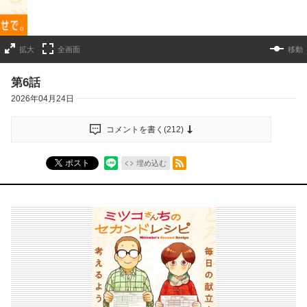
拡大
全画面
移動
第6話
2026年04月24日
コメントを書く(
212
)
RSSフィード
ポスト
埋め込む