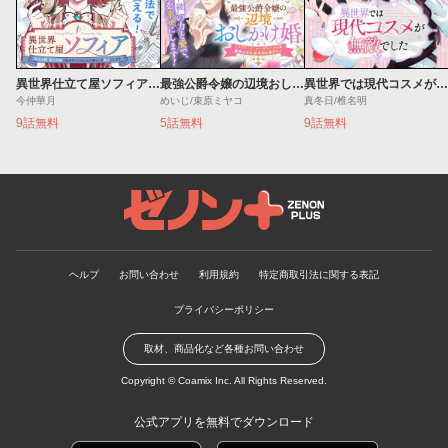
異世界仕立て屋ソフィア 貧乏令嬢、現代知識で服を作ってみんなの暮らしを豊かにします
最強公爵令嬢の辺境おしかけ婚 フラウリーナ・ローゼンハイムは運命の追放魔導師に嫁ぎたい
異世界では現代コスメが無敵でした
今仲華月
めいじ/束原ミヤコ
真冬日/椎名明
9話無料
5話無料
9話無料
ゼノンプラス
ヘルプ
お問い合わせ
利用規約
特定商取引法に関する表記
プライバシーポリシー
取材、商品化など各種お問い合わせ
Copyright ©
Coamix Inc.
All Rights Reserved.
公式アプリを無料でダウンロード