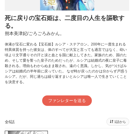
死に戻りの宝石姫は、二度目の人生を謳歌す
る。
朔本美津妃/ごろごろみかん。
体液が宝石に変わる【宝石姫】ルシア・ステアロン。200年に一度生まれる
特異体質を持った彼女は、体のすべてが大宝と言っても過言ではなく、幼い
頃より文字通りその汗と涙と血とを国に献上してきた。家族のため、国のた
め、そして愛を誓った皇子のためだったが、ルシアは結婚式の夜に皇子に毒
殺される。理由もわからぬまま殺され、遠のく意識。しかし、気がつけばル
シアは結婚式の半年前に戻っていた。 なぜ時が戻ったのかは分からず戸惑う
ルシア。だが、同じ過ちは繰り返すまいとルシアは唯一人で生きていくこと
を決意する。
ファンレターを送る
全6話
1話から