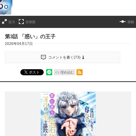
拡大
全画面
移動
第3話 「惑い」の王子
2026年04月17日
コメントを書く(
73
)
RSSフィード
ポスト
埋め込む