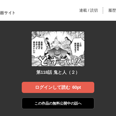
！あな
連載
読切
履歴
/
漫画サ
第118話 鬼と人（２）
60pt
ログインして読む
この作品の
無料公開中の話へ