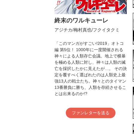
終末のワルキューレ
アジチカ/梅村真也/フクイタクミ
「このマンガがすごい!2019」オトコ
編 第5位！ 1000年に一度開催される
神々による人類存亡会議。地上で横暴
を極める人類に対し、神々は人類の滅
亡を採択したかに見えたが…。 その決
定を覆すべく選ばれたのは人類史上最
強13人の戦士たち。神々とのタイマン
13番勝負に勝ち、人類を存続させるこ
とは出来るのか!?
ファンレターを送る