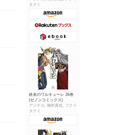
タクミ
終末のワルキューレ 26巻
(ゼノンコミックス)
アジチカ, 梅村真也, フクイ
タクミ