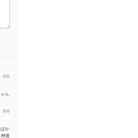
通報
ちゃん
通報
難ばか
目神過