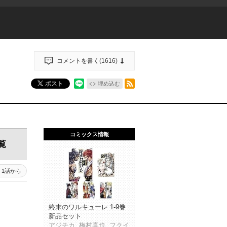
コメントを書く(
1616
)
RSSフィード
ポスト
埋め込む
コミックス情報
覧
1話から
終末のワルキューレ 1-9巻
新品セット
アジチカ, 梅村真也, フクイ