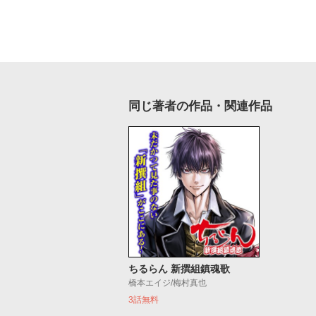
同じ著者の作品・関連作品
ちるらん 新撰組鎮魂歌
橋本エイジ/梅村真也
3話無料