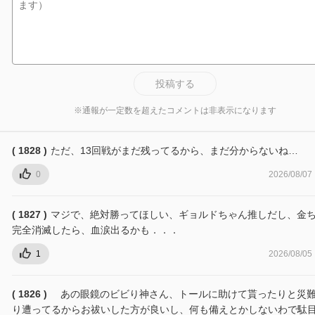
投稿する
※通報が一定数を超えたコメントは非表示になります
( 1828 )
ただ、13回戦がまだ残ってるから、まだ分からないね…
0
2026/08/07
( 1827 )
マジで、絶対勝ってほしい、ギョルドちゃん推しだし、金
完全消滅したら、血涙出るかも．．．
1
2026/08/05
( 1826 )
あの眼鏡のビビり神さん、トールに助けて貰ったりと災
り遭ってるからお祓いした方が良いし、何も備えとかしないわで駄