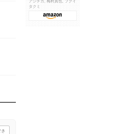
アジチカ, 梅村真也, フクイ
タクミ