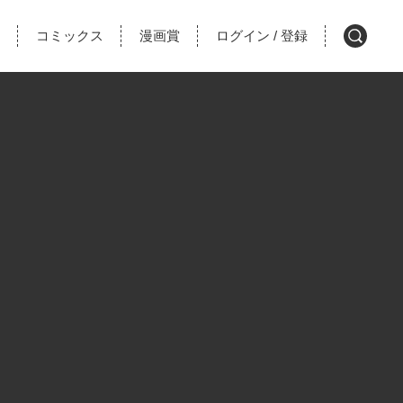
コミックス
漫画賞
ログイン
登録
/
検
索