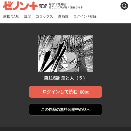
ゼノンプラス
毎日12時更新！あなたの声
検索
が届く漫画サイト
/
/
連載
読切
履歴
コミックス
漫画賞
ログイン
登録
第118話 鬼と人（５）
ログインして読む
60pt
この作品の
無料公開中の話へ