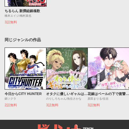
ちるらん 新撰組鎮魂歌
橋本エイジ/梅村真也
3話無料
同じジャンルの作品
今日からCITY HUNTER
オタクに優しいギャルはいない!?
花嫁はベールの下で復讐を誓う
錦ソクラ
のりしろちゃん/魚住さかな
原田まりる/住吉
2話無料
3話無料
3話無料