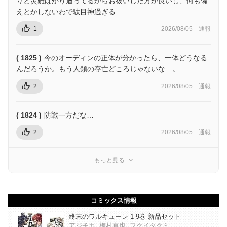
りと災難ばかり遭ってるからお祓いした方が良いし、何も備
えとかしないわで駄目神過ぎる…
1
2026/08/05
通報
( 1825 )
今のオーディンの正体が分かったら、一体どうなる
んだろうか。もう人類の存亡どころじゃないな…。
2
2026/08/05
通報
( 1824 )
防戦一方だな…
2
2026/08/05
通報
もっと見る
コミックス情報
終末のワルキューレ 1-9巻 新品セット
アジチカ, 梅村真也, フクイタクミ