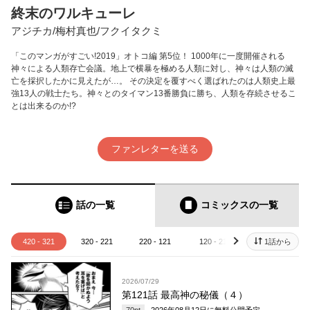
終末のワルキューレ
アジチカ/梅村真也/フクイタクミ
「このマンガがすごい!2019」オトコ編 第5位！ 1000年に一度開催される
神々による人類存亡会議。地上で横暴を極める人類に対し、神々は人類の滅
亡を採択したかに見えたが…。 その決定を覆すべく選ばれたのは人類史上最
強13人の戦士たち。神々とのタイマン13番勝負に勝ち、人類を存続させるこ
とは出来るのか!?
ファンレターを送る
話の一覧
コミックス
の一覧
420 - 321
320 - 221
220 - 121
120 - 21
20 - 1
1話から
next
2026/07/29
第121話 最高神の秘儀（４）