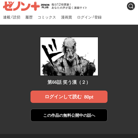
ゼノンプラス
毎日12時更新！あなたの声
検索
が届く漫画サイト
/
/
連載
読切
履歴
コミックス
漫画賞
ログイン
登録
第66話 笑う漢（２）
ログインして読む
80pt
この作品の
無料公開中の話へ