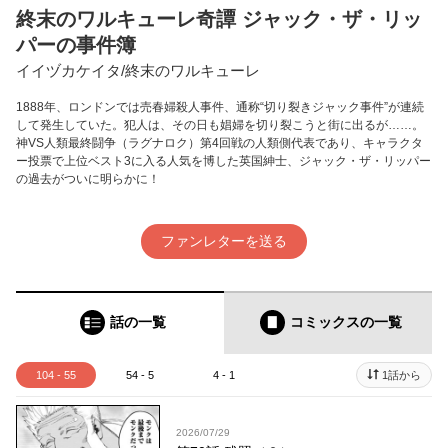
終末のワルキューレ奇譚 ジャック・ザ・リッ
パーの事件簿
イイヅカケイタ/終末のワルキューレ
1888年、ロンドンでは売春婦殺人事件、通称“切り裂きジャック事件”が連続
して発生していた。犯人は、その日も娼婦を切り裂こうと街に出るが……。
神VS人類最終闘争（ラグナロク）第4回戦の人類側代表であり、キャラクタ
ー投票で上位ベスト3に入る人気を博した英国紳士、ジャック・ザ・リッパー
の過去がついに明らかに！
ファンレターを送る
話の一覧
コミックス
の一覧
104 - 55
54 - 5
4 - 1
1話から
2026/07/29