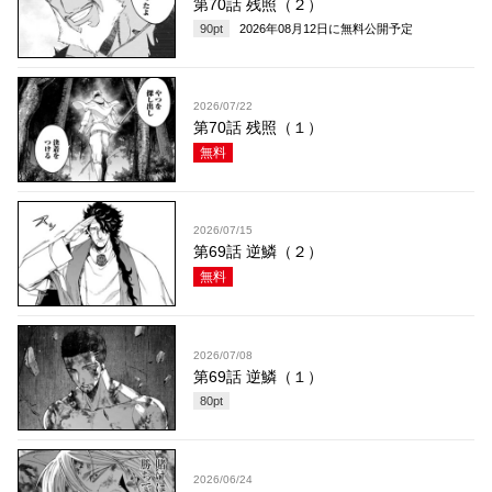
第70話 残照（２）
90
pt
2026年08月12日
に無料公開予定
2026/07/22
第70話 残照（１）
無料
2026/07/15
第69話 逆鱗（２）
無料
2026/07/08
第69話 逆鱗（１）
80
pt
2026/06/24