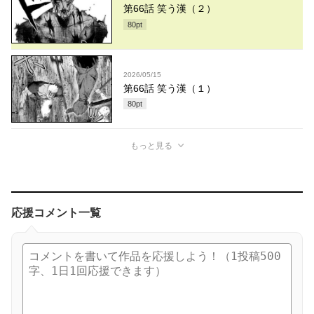
第66話 笑う漢（２）
80
pt
2026/05/15
第66話 笑う漢（１）
80
pt
もっと見る
応援コメント一覧