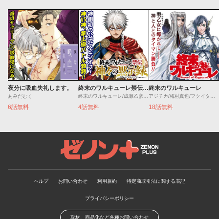
夜分に吸血失礼します。
終末のワルキューレ禁伝 神々の黙示録
終末のワルキューレ
あみだむく
終末のワルキューレ/成瀬乙彦/岡本一兵
アジチカ/梅村真也/フクイタクミ
6話無料
4話無料
18話無料
ゼノンプラス
ヘルプ
お問い合わせ
利用規約
特定商取引法に関する表記
プライバシーポリシー
取材、商品化など各種お問い合わせ