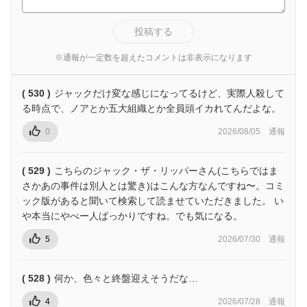
投稿する
※通報が一定数を超えたコメントは非表示になります
( 530 )
ジャックだけ変な感じになってるけど、実際人殺して
る時点で、ノアとか五大組織とか全員頭イカれてんだよな。
0
2026/08/05
通報
( 529 )
こちらのジャック・ザ・リッパーさん(こちらではま
さかあの事件は別人とは驚き)はこんな方なんですね〜。コミ
ック版があると聞いて検索して読ませていただきました。 い
や本当にやべー人ばっかりですね。でも気になる。
5
2026/07/30
通報
( 528 )
何か、色々と終盤迎えそうだな…
4
2026/07/28
通報