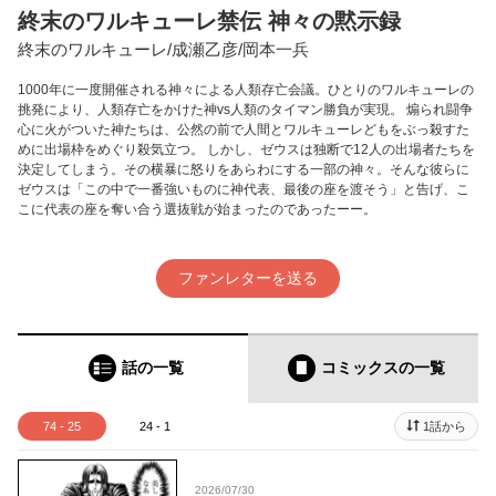
終末のワルキューレ禁伝 神々の黙示録
終末のワルキューレ/成瀬乙彦/岡本一兵
1000年に一度開催される神々による人類存亡会議。ひとりのワルキューレの
挑発により、人類存亡をかけた神vs人類のタイマン勝負が実現。 煽られ闘争
心に火がついた神たちは、公然の前で人間とワルキューレどもをぶっ殺すた
めに出場枠をめぐり殺気立つ。 しかし、ゼウスは独断で12人の出場者たちを
決定してしまう。その横暴に怒りをあらわにする一部の神々。そんな彼らに
ゼウスは「この中で一番強いものに神代表、最後の座を渡そう」と告げ、こ
こに代表の座を奪い合う選抜戦が始まったのであったーー。
ファンレターを送る
話の一覧
コミックス
の一覧
74 - 25
24 - 1
1話から
2026/07/30