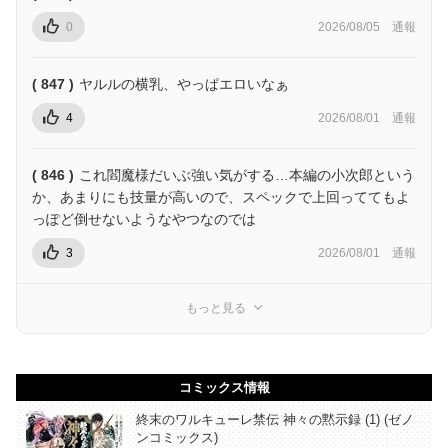
0
2026/08/05
通報
( 847 )
ヤルルの横乳、やっぱエロいなぁ
4
2026/08/01
通報
( 846 )
これ閻魔様だいぶ強い気がする…本編の小次郎という
か、あまりにも技量が高いので、スペックで上回っててもよ
っぽど倒せないようなやつなのでは
3
2026/08/01
通報
もっと見る
コミックス情報
終末のワルキューレ禁伝 神々の黙示録 (1) (ゼノ
ンコミックス)