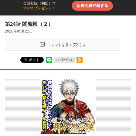
会員登録（初回）で
新規会員登録する
150pt プレゼント！
第24話 閻魔帳（２）
2026年05月22日
コメントを書く(
721
)
RSSフィード
ポスト
埋め込む