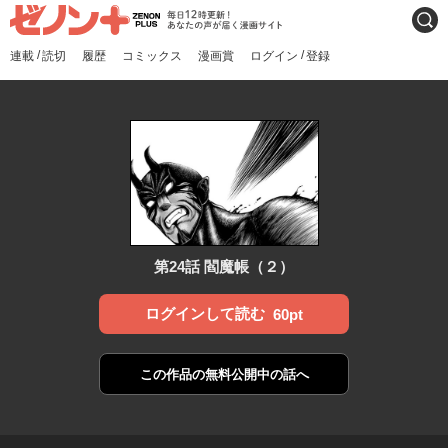
ゼノンプラス
毎日12時更新！あなたの声
検索
が届く漫画サイト
/
/
連載
読切
履歴
コミックス
漫画賞
ログイン
登録
第24話 閻魔帳（２）
ログインして読む
60pt
この作品の
無料公開中の話へ