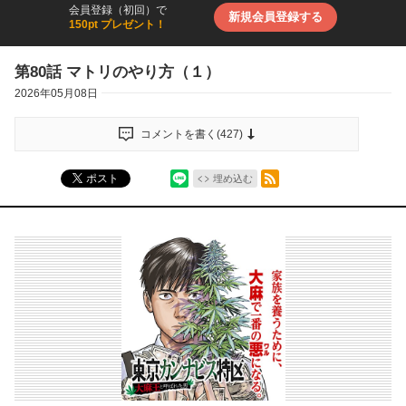
会員登録（初回）で
新規会員登録する
150pt プレゼント！
第80話 マトリのやり方（１）
2026年05月08日
コメントを書く(
427
)
シェア
RSSフィード
ポスト
埋め込む