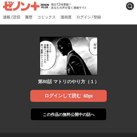
ゼノンプラス
毎日12時更新！あなたの声
検索
が届く漫画サイト
/
/
連載
読切
履歴
コミックス
漫画賞
ログイン
登録
第80話 マトリのやり方（１）
ログインして読む
60pt
この作品の
無料公開中の話へ