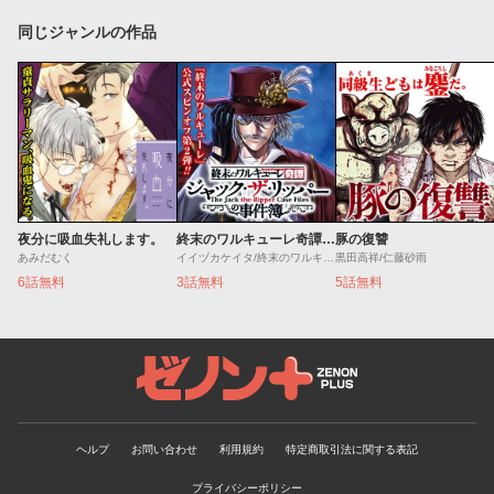
同じジャンルの作品
夜分に吸血失礼します。
終末のワルキューレ奇譚 ジャック・ザ・リッパーの事件簿
豚の復讐
あみだむく
イイヅカケイタ/終末のワルキューレ
黒田高祥/仁藤砂雨
6話無料
3話無料
5話無料
ゼノンプラス
ヘルプ
お問い合わせ
利用規約
特定商取引法に関する表記
プライバシーポリシー