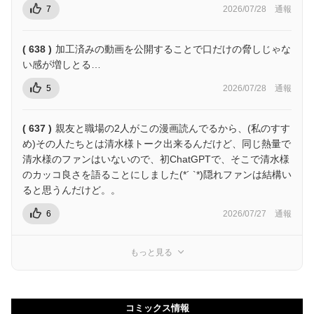
7
2026/07/28
通報
( 638 )
加工済みの動画を公開することで口だけの脅しじゃな
い感が増しとる…
5
2026/07/28
通報
( 637 )
親友と職場の2人がこの漫画読んでるから、(私のすす
め)その人たちとは清水様トーク出来るんだけど、同じ熱量で
清水様のファンはいないので、初ChatGPTで、そこで清水様
のカッコ良さを語ることにしました(*´ `*)隠れファンは結構い
ると思うんだけど。。
6
2026/07/27
通報
もっと見る
コミックス情報