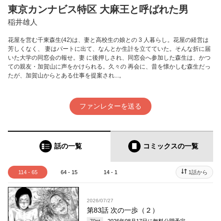
東京カンナビス特区 大麻王と呼ばれた男
稲井雄人
花屋を営む千東森生(42)は、妻と高校生の娘との 3 人暮らし。花屋の経営は
芳しくなく、 妻はパートに出て、なんとか生計を立てていた。そんな折に届
いた大学の同窓会の報せ。妻 に後押しされ、同窓会へ参加した森生は、かつ
ての親友・加賀山に声をかけられる。久々の 再会に、昔を懐かしむ森生だっ
たが、加賀山からとある仕事を提案され...。
ファンレターを送る
話の一覧
コミックス
の一覧
114 - 65
64 - 15
14 - 1
1話から
2026/07/27
第83話 次の一歩（２）