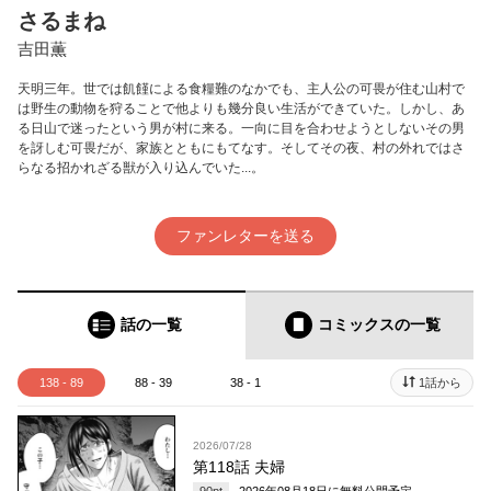
さるまね
吉田薫
天明三年。世では飢饉による食糧難のなかでも、主人公の可畏が住む山村で
は野生の動物を狩ることで他よりも幾分良い生活ができていた。しかし、あ
る日山で迷ったという男が村に来る。一向に目を合わせようとしないその男
を訝しむ可畏だが、家族とともにもてなす。そしてその夜、村の外れではさ
らなる招かれざる獣が入り込んでいた...。
ファンレターを送る
話の一覧
コミックス
の一覧
138 - 89
88 - 39
38 - 1
1話から
2026/07/28
第118話 夫婦