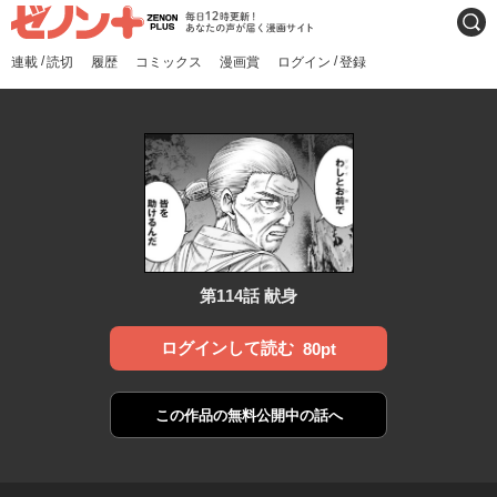
ゼノンプラス
毎日12時更新！あなたの声
検索
が届く漫画サイト
/
/
連載
読切
履歴
コミックス
漫画賞
ログイン
登録
第114話 献身
ログインして読む
80pt
この作品の
無料公開中の話へ