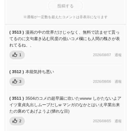
投稿する
※通報が一定数を超えたコメントは非表示になります
( 3513 )
漫画の中の世界だけじゃなく、無料で読ませて貰っ
てるのに文句書き込む民度の低いコメ欄にも人間の醜さが表
れてるね、、
1
2026/08/07
通報
( 3512 )
本能気持ち悪い
3
2026/08/06
通報
( 3511 )
3504のコメの超早漏に吹いたwwww しかたないよア
イツ童貞丸出しムーブだしw マンガのなかとはいえ卒業出来
たの褒めてあげようよ(憐れな目)
2
2026/08/05
通報