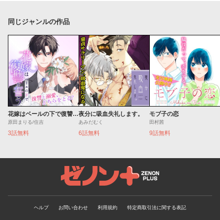
同じジャンルの作品
花嫁はベールの下で復讐を誓う
夜分に吸血失礼します。
モブ子の恋
原田まりる/住吉
あみだむく
田村茜
3話無料
6話無料
9話無料
ゼノンプラス
ヘルプ
お問い合わせ
利用規約
特定商取引法に関する表記