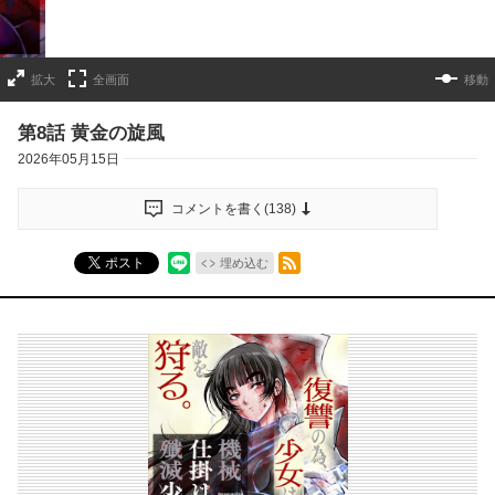
拡大
全画面
移動
第8話 黄金の旋風
2026年05月15日
コメントを書く(
138
)
RSSフィード
ポスト
埋め込む