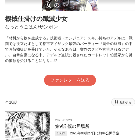
機械仕掛けの殲滅少女
なっとうごはん/サンボン
「材料から物を生成する」技術者（エンジニア）スキル持ちのアデルは、戦
闘では役立たずとして都市アイザック最強のパーティー『黄金の旋風』の中
でお荷物扱いを受けていた。そんなある日、突然のクビを宣告されるアデ
ル。自暴自棄になる中、アデルは盗賊に殺されたカートレット伯爵家から謎
の依頼を受けることになり…!?
ファンレターを送る
全10話
1話から
2026/07/23
第9話 僕の居場所
160
pt
2026年08月27日
に無料公開予定