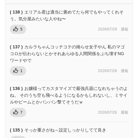
( 138 )
エリアル君は適当に褒めてたら何でもやってくれそ
う。気分屋みたいな人やね〜
5
2026/07/29
通報
( 137 )
カルラちゃんコッテコテの拗らせ女子やん 私のマゴ
コロが伝わらないとかそれあらゆる人間関係をぶち壊すNG
ワードやで
1
2026/07/28
通報
( 136 )
お嬢様ってカスタマイズで最強兵器になれちゃうのよ
ね。 そのうち空も飛べるようになるかもしれないし、ミサイ
ルやビームとかバンバン撃てそうだｗ
7
2026/07/26
通報
( 135 )
そっか重さがね～設定しっかりしてて良き