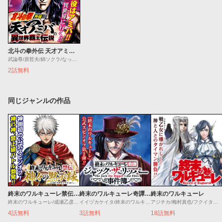
北斗の拳外伝 天才アミバの異世界覇王伝説
武論尊/原哲夫/錦ソクラ/なっとうごはん
2話無料
同じジャンルの作品
終末のワルキューレ禁伝 神々の黙示録
終末のワルキューレ奇譚 ジャック・ザ・リッパーの事件簿
終末のワルキューレ
終末のワルキューレ/成瀬乙彦/岡本一兵
イイヅカケイタ/終末のワルキューレ
アジチカ/梅村真也/フクイタクミ
4話無料
3話無料
18話無料