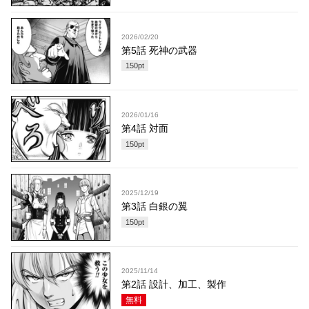
2026/02/20
第5話 死神の武器
150
pt
2026/01/16
第4話 対面
150
pt
2025/12/19
第3話 白銀の翼
150
pt
2025/11/14
第2話 設計、加工、製作
無料