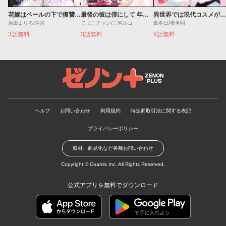
花嫁はベールの下で復讐を誓う
最後の彼は僕にして 年下男子にやりなおし溺愛されてます
異世界では現代コスメが無敵でした
原田まりる/住吉
てぷこチャン/三宅ルコ
真冬日/椎名明
3話無料
3話無料
9話無料
ゼノンプラス
ヘルプ
お問い合わせ
利用規約
特定商取引法に関する表記
プライバシーポリシー
取材、商品化など各種お問い合わせ
Copyright ©
Coamix Inc.
All Rights Reserved.
公式アプリを無料でダウンロード