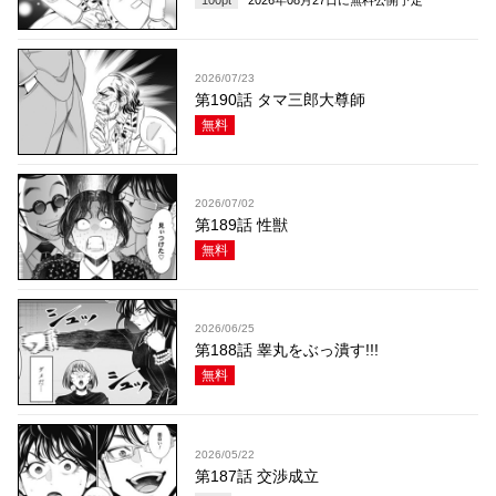
100
pt
2026年08月27日
に無料公開予定
2026/07/23
第190話 タマ三郎大尊師
無料
2026/07/02
第189話 性獣
無料
2026/06/25
第188話 睾丸をぶっ潰す!!!
無料
2026/05/22
第187話 交渉成立