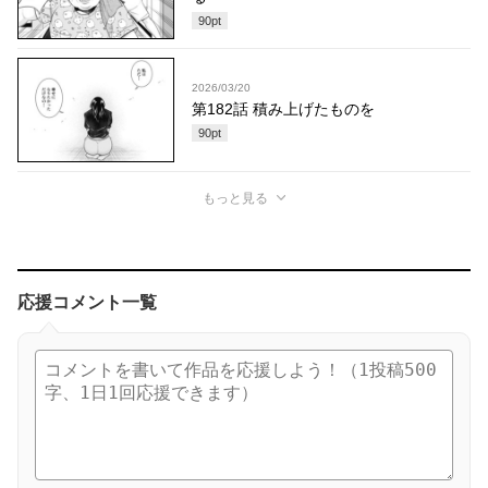
90
pt
2026/03/20
第182話 積み上げたものを
90
pt
もっと見る
応援コメント一覧