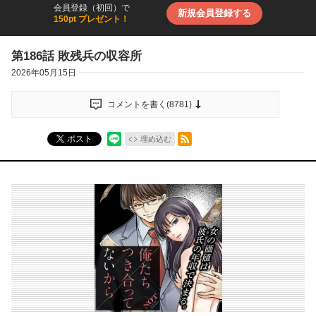
会員登録（初回）で
新規会員登録する
150pt プレゼント！
第186話 敗残兵の収容所
2026年05月15日
コメントを書く(
8781
)
RSSフィード
ポスト
埋め込む