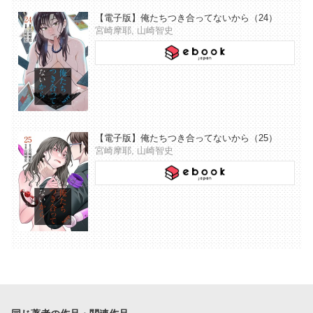
【電子版】俺たちつき合ってないから（24）
宮崎摩耶, 山崎智史
【電子版】俺たちつき合ってないから（25）
宮崎摩耶, 山崎智史