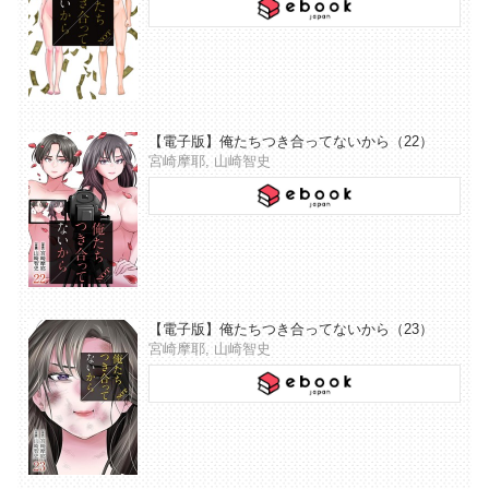
【電子版】俺たちつき合ってないから（22）
宮崎摩耶, 山崎智史
【電子版】俺たちつき合ってないから（23）
宮崎摩耶, 山崎智史