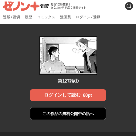
ゼノンプラス
毎日12時更新！あなたの声
検索
が届く漫画サイト
/
/
連載
読切
履歴
コミックス
漫画賞
ログイン
登録
第127話①
ログインして読む
60pt
この作品の
無料公開中の話へ