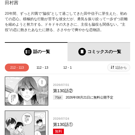
田村茜
20年間、ずっと片隅で“脇役”として過ごしてきた田中信子に芽生えた、初め
ての恋心。積極的な行動が苦手な彼女だが、勇気を振り絞って一歩ずつ距離
を縮めようと努力する。ドキドキの大きさに、主役も脇役も関係ない。“主
役”の恋に飽きたあなたに贈る、ささやかで爽やかな恋物語。
話の一覧
コミックス
の一覧
212 - 113
112 - 13
12 - 1
1話から
2026/07/31
第130話②
70
pt
2026年08月21日
に無料公開予定
2026/07/24
第130話①
無料