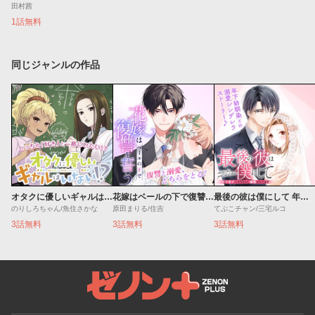
田村茜
1話無料
同じジャンルの作品
オタクに優しいギャルはいない!?
花嫁はベールの下で復讐を誓う
最後の彼は僕にして 年下男子にやりなおし溺愛されてます
のりしろちゃん/魚住さかな
原田まりる/住吉
てぷこチャン/三宅ルコ
3話無料
3話無料
3話無料
ゼノンプラス