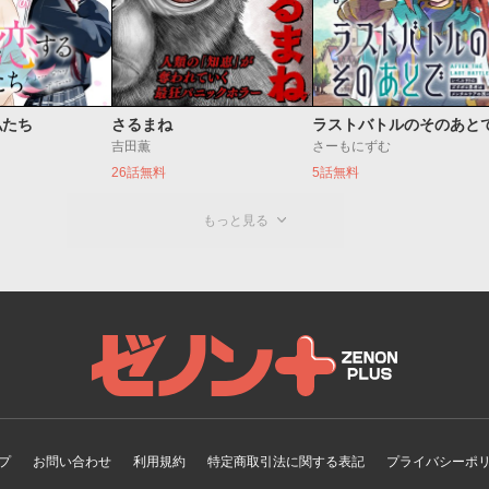
私たち
さるまね
吉田薫
さーもにずむ
26話無料
5話無料
もっと見る
ゼノンプラス
プ
お問い合わせ
利用規約
特定商取引法に関する表記
プライバシーポ