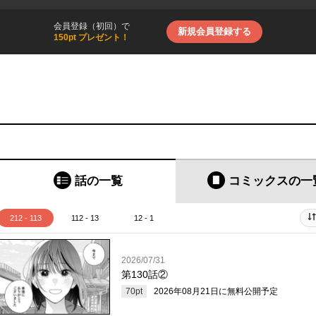
会員登録（初回）で
新規会員登録する
150pt プレゼント！
話の一覧
コミックス
の一
212 - 113
112 - 13
12 - 1
2026/07/31
第130話②
70
pt
2026年08月21日
に無料公開予定