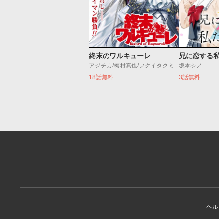
終末のワルキューレ
兄に恋する
アジチカ/梅村真也/フクイタクミ
坂本シノ
18話無料
3話無料
ヘル