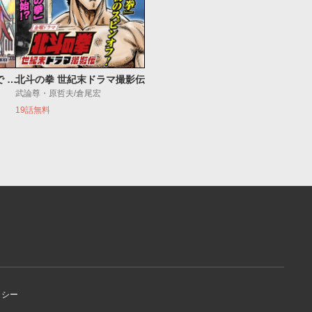
ラストバトルのそのあとで レベル99のズタボロ勇者はメンタルケアの旅に出る
北斗の拳 世紀末ドラマ撮影伝
武論尊・原哲夫/倉尾宏
19話無料
リシー