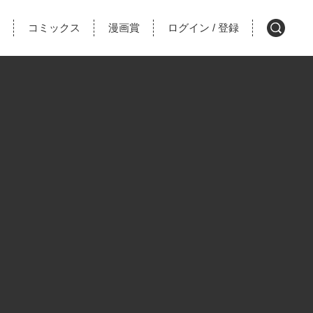
コミックス
漫画賞
ログイン
登録
/
検
索