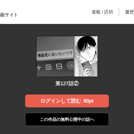
！あな
連載
読切
履歴
/
漫画サ
第127話②
60pt
ログインして読む
この作品の
無料公開中の話へ