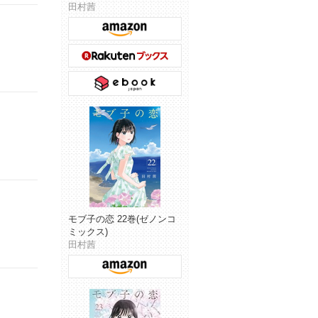
田村茜
モブ子の恋 22巻(ゼノンコ
ミックス)
田村茜