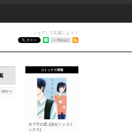
シェアして応援しよう！
RSSフィード
ポスト
埋め込む
コミックス情報
覧
1話から
モブ子の恋 (1)(ゼノンコミ
ックス)