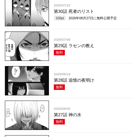
2026/07/23
第30話 死者のリスト
100
pt
2026年08月27日
に無料公開予定
2026/07/09
第29話 ラセンの教え
無料
2026/06/19
第28話 追憶の夜明け
無料
2026/06/05
第27話 神の水
無料