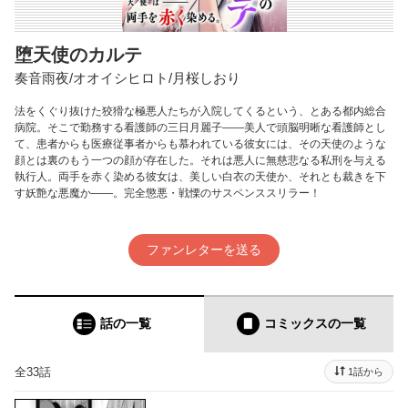
堕天使のカルテ
奏音雨夜/オオイシヒロト/月桜しおり
法をくぐり抜けた狡猾な極悪人たちが入院してくるという、とある都内総合
病院。そこで勤務する看護師の三日月麗子――美人で頭脳明晰な看護師とし
て、患者からも医療従事者からも慕われている彼女には、その天使のような
顔とは裏のもう一つの顔が存在した。それは悪人に無慈悲なる私刑を与える
執行人。両手を赤く染める彼女は、美しい白衣の天使か、それとも裁きを下
す妖艶な悪魔か――。完全懲悪・戦慄のサスペンススリラー！
ファンレターを送る
話の一覧
コミックス
の一覧
全33話
1話から