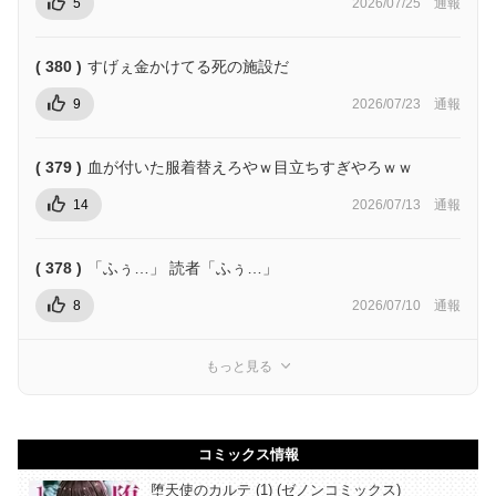
5
2026/07/25
通報
( 380 )
すげぇ金かけてる死の施設だ
9
2026/07/23
通報
( 379 )
血が付いた服着替えろやｗ目立ちすぎやろｗｗ
14
2026/07/13
通報
( 378 )
「ふぅ…」 読者「ふぅ…」
8
2026/07/10
通報
もっと見る
コミックス情報
堕天使のカルテ (1) (ゼノンコミックス)