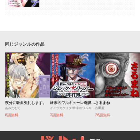
同じジャンルの作品
夜分に吸血失礼します。
終末のワルキューレ奇譚 ジャック・ザ・リッパーの事件簿
さるまね
あみだむく
イイヅカケイタ/終末のワルキューレ
吉田薫
6話無料
3話無料
26話無料