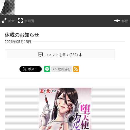
拡大
全画面
移動
休載のお知らせ
2026年05月15日
コメントを書く(
282
)
RSSフィード
ポスト
埋め込む