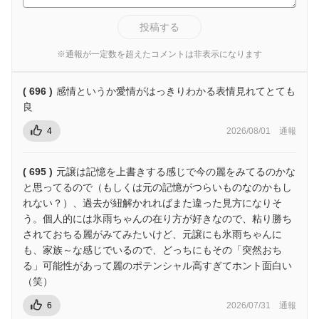
投稿する
※通報が一定数を超えたコメントは非表示になります
( 696 )
感情というか愛情がはっきりわかる表情見れてとても
良
4
2026/08/01
通報
( 695 )
元譲は記憶を上書きする感じで今の麗をみてるのかな
と思ってるので（もしくは元の記憶がつらいものなのかもし
れない？）、過去が紐解かれればまた違った見方になりそ
う。個人的には氷雨ちゃんの在り方が好きなので、粘り勝ち
されておちる麗がみてみたいけど、元譲にも氷雨ちゃんに
も、家族～な感じでいるので、どっちにもその「突然おち
る」可能性があって麗のポテンシャル高すぎてホント面白い
（笑）
6
2026/07/31
通報