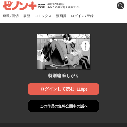
ゼノンプラス
毎日12時更新！あなたの声
検索
が届く漫画サイト
/
/
連載
読切
履歴
コミックス
漫画賞
ログイン
登録
特別編 寂しがり
ログインして読む
110pt
この作品の
無料公開中の話へ