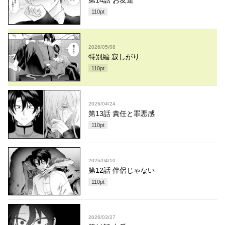
第14話 お友達
110
pt
2026/05/08
特別編 寂しがり
110
pt
2026/04/24
第13話 責任と罪悪感
110
pt
2026/04/10
第12話 伴侶じゃない
110
pt
2026/03/27