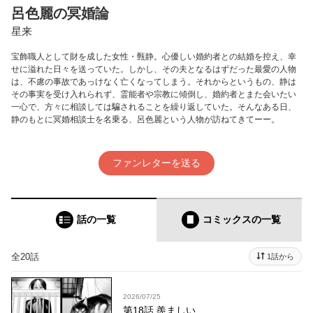
呂色麗の冥婚論
星来
宝飾職人として財を成した女性・甄静。心優しい婚約者との結婚を控え、幸
せに溢れた日々を送っていた。しかし、その夫となるはずだった最愛の人物
は、不慮の事故であっけなく亡くなってしまう。それからというもの、静は
その事実を受け入れられず、霊能者や宗教に傾倒し、婚約者とまた会いたい
一心で、方々に相談しては騙されることを繰り返していた。そんなある日、
静のもとに冥婚相談士を名乗る、呂色麗という人物が訪ねてきてーー。
ファンレターを送る
話の一覧
コミックス
の一覧
全20話
1話から
2026/07/25
第18話 羨ましい