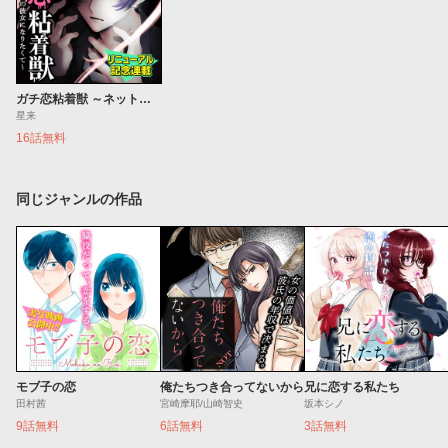
ガチ恋粘着獣 ～ネット配信者の彼女になりたくて～
星来
16話無料
同じジャンルの作品
モブ子の恋
俺たちつき合ってないから
兄に恋する私たち
田村茜
宮崎摩耶/山崎智史
坂本シノ
9話無料
6話無料
3話無料