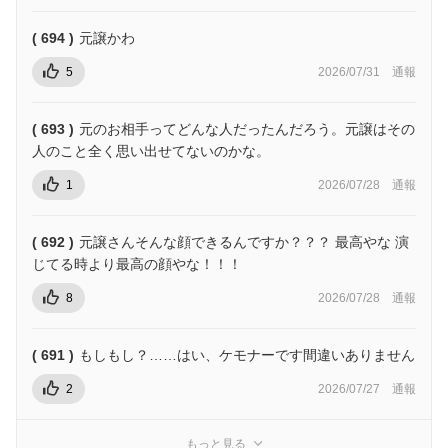
( 694 )
元譲かわ
5
2026/07/31
通報
( 693 )
元のお相手ってどんな人だったんだろう。元譲はその
人のこと全く思い出せてないのかな。
1
2026/07/28
通報
( 692 )
元譲さんそんな顔できるんですか？？？ 最高やな 演
じてる時より最高の顔やな！！！
8
2026/07/28
通報
( 691 )
もしもし？……はい、ケモナーです間違いありません
2
2026/07/27
通報
もっと見る