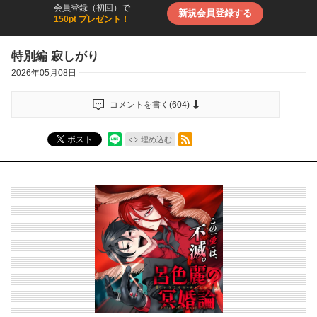
会員登録（初回）で
新規会員登録する
150pt プレゼント！
特別編 寂しがり
2026年05月08日
コメントを書く(
604
)
RSSフィード
ポスト
埋め込む