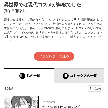
異世界では現代コスメが無敵でした
真冬日/椎名明
普通の会社員として働きながら、コスメオタクとしてSNSで情報発信をして
いるミオ。大好きなコスメを紹介し、沢山の人が喜んでくれることが日々の
生きがいだったが、ある日、異世界に転移してしまう…!! コスメのない世界
に絶望しかけていたが、異世界の神を名乗る人物からスキル【コスメショッ
プ】を授けられる。それは、現代のコスメを自由に購入できるスキルだった
——!?
ファンレターを送る
話の一覧
コミックス
の一覧
全31話
1話から
2026/08/07
第14話 腕利きの同業者②