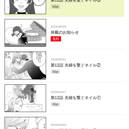
第12話 夫婦を繋ぐネイル③
90
pt
2026/06/05
休載のお知らせ
無料
2026/05/01
第12話 夫婦を繋ぐネイル②
90
pt
2026/04/17
第12話 夫婦を繋ぐネイル①
90
pt
2026/04/03