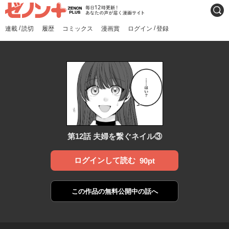
ゼノンプラス
毎日12時更新！あなたの声
検索
が届く漫画サイト
/
/
連載
読切
履歴
コミックス
漫画賞
ログイン
登録
第12話 夫婦を繋ぐネイル③
ログインして読む
90pt
この作品の
無料公開中の話へ