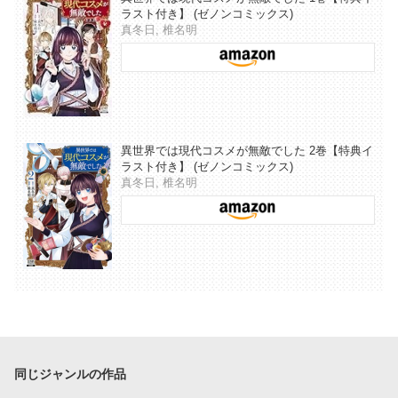
ラスト付き】 (ゼノンコミックス)
真冬日, 椎名明
異世界では現代コスメが無敵でした 2巻【特典イ
ラスト付き】 (ゼノンコミックス)
真冬日, 椎名明
同じジャンルの作品