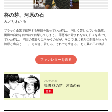
柊の芽、河原の石
みどりわたる
ブラック企業で疲弊する毎⽇を送っていた柊は、 同じく苦しんでいた先輩、
岡⽥の⾃殺を⽬の前で⽬撃してしまう。 罪悪感に苛まれながら⽇々を過ごし
ていた柊は、 岡⽥の墓参りに向かうのだが、そこで 腕に和彫の刺⻘が⼊った
河原と出会う……。 もがき、苦しみ、それでも⽣きる。 ある夏の⽇の物語。
ファンレターを送る
2026/05/29
読切 柊の芽、河原の石
無料