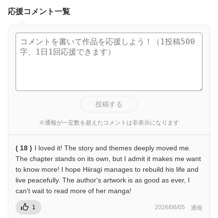
応援コメント一覧
投稿する
※通報が一定数を超えたコメントは非表示になります
( 18 )
I loved it! The story and themes deeply moved me.
The chapter stands on its own, but I admit it makes me want
to know more! I hope Hiiragi manages to rebuild his life and
live peacefully. The author's artwork is as good as ever, I
can't wait to read more of her manga!
1
2026/06/05
通報