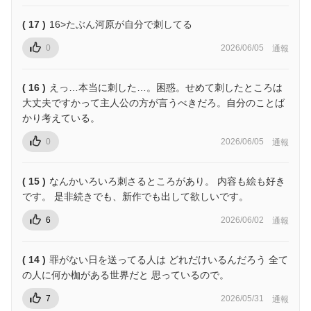
( 17 )
16>たぶん河原が自分で刺してる
0
2026/06/05
通報
( 16 )
えっ…本当に刺した…。困惑。せめて刺したところは
大丈夫ですかって主人公の方が言うべきだろ。自分のことば
かり考えている。
0
2026/06/05
通報
( 15 )
なんかいろいろ刺さるところがあり。 内容も絵も好き
です。 是非続きでも、新作でも出して欲しいです。
6
2026/06/02
通報
( 14 )
罪がない日を送ってる人は どれだけいるんだろう 全て
の人に何か枷がある世界だと 思っているので。
7
2026/05/31
通報