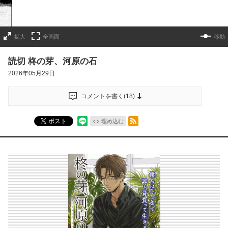
拡大
全画面
移動
読切 柊の芽、河原の石
2026年05月29日
コメントを書く(
18
)
RSSフィード
ポスト
埋め込む