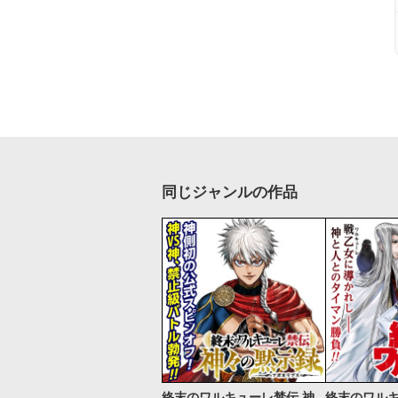
同じジャンルの作品
終末のワルキューレ禁伝 神々の黙示録
終末のワル