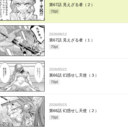
第67話 見えざる者（２）
70
pt
2026/06/12
第67話 見えざる者（１）
70
pt
2026/05/22
第66話 幻惑せし天使（３）
70
pt
2026/05/15
第66話 幻惑せし天使（２）
70
pt