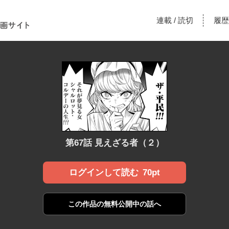
！あな
連載
読切
履歴
/
漫画サ
第67話 見えざる者（２）
70pt
ログインして読む
この作品の
無料公開中の話へ