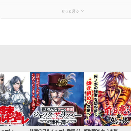
もっと見る
キューレ
終末のワルキューレ奇譚 ジャック・ザ・リッパーの事件簿
前田慶次 かぶき旅