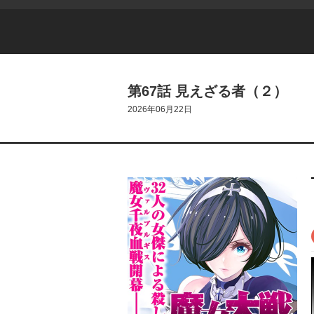
第67話 見えざる者（２）
2026年06月22日