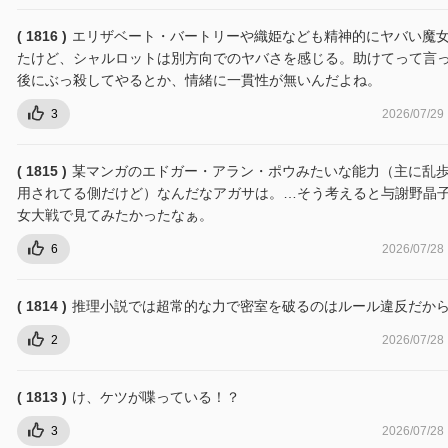
( 1816 )
エリザベート・バートリーや織姫なども精神的にヤバい魔
たけど、シャルロットは別方向でのヤバさを感じる。助けてって言
後にぶっ殺してやるとか、情緒に一貫性が無いんだよね。
3
2026/07/29
( 1815 )
某マンガのエドガー・アラン・ポウみたいな能力（主に乱
用されてる側だけど）なんだなアガサは。…そう考えると与謝野晶
女大戦で見てみたかったなぁ。
6
2026/07/28
( 1814 )
推理小説では超常的な力で密室を破るのはルール違反だか
2
2026/07/28
( 1813 )
け、ケツが喋っている！？
3
2026/07/28