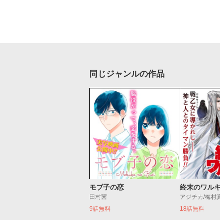
同じジャンルの作品
モブ子の恋
終末のワル
田村茜
アジチカ/梅村
9話無料
18話無料