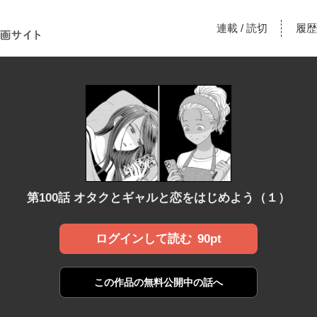
！あな
連載
読切
履歴
/
漫画サ
第100話 オタクとギャルと恋をはじめよう（１）
90pt
ログインして読む
この作品の
無料公開中の話へ