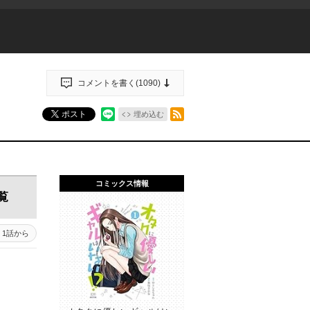
コメントを書く(
1090
)
RSSフィード
ポスト
埋め込む
コミックス情報
覧
1話から