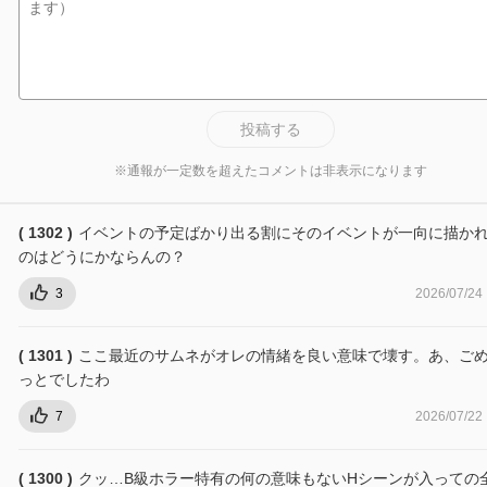
投稿する
※通報が一定数を超えたコメントは非表示になります
( 1302 )
イベントの予定ばかり出る割にそのイベントが一向に描か
のはどうにかならんの？
3
2026/07/24
( 1301 )
ここ最近のサムネがオレの情緒を良い意味で壊す。あ、ご
っとでしたわ
7
2026/07/22
( 1300 )
クッ…B級ホラー特有の何の意味もないHシーンが入っての