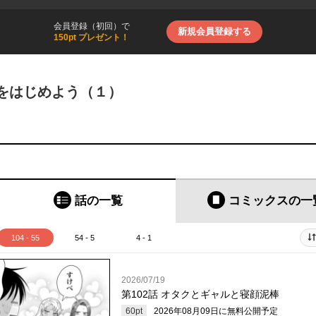
会員登録（初回）で
新規会員登録する
150pt プレゼント！
恋をはじめよう（１）
話の一覧
コミックス
の一
104 - 55
54 - 5
4 - 1
2026/07/19
第102話 オタクとギャルと寝顔泥棒
60
pt
2026年08月09日
に無料公開予定