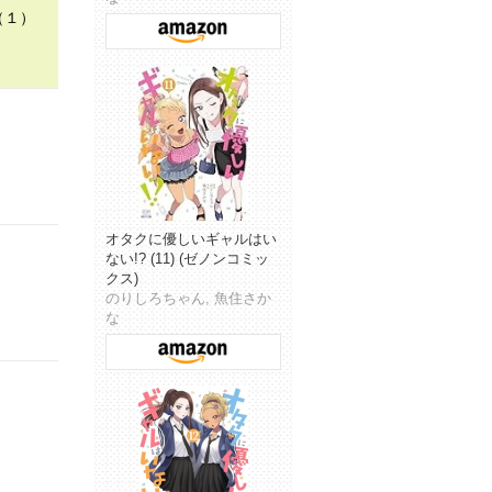
（１）
オタクに優しいギャルはい
ない!? (11) (ゼノンコミッ
クス)
のりしろちゃん, 魚住さか
な