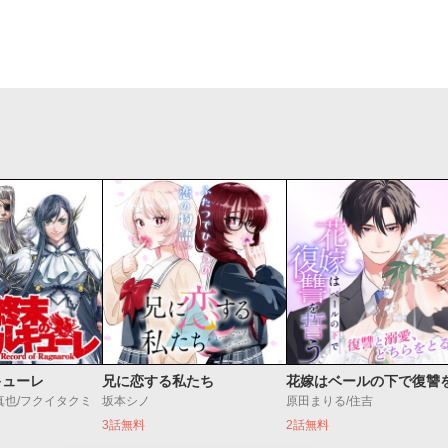
キューレ
兄に恋する私たち
真也/フクイタクミ
坂本シノ
原田まりる/住吉
3話無料
2話無料