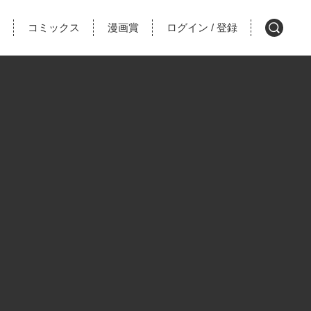
コミックス
漫画賞
ログイン
登録
/
検
索