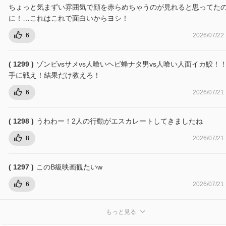
ちょっと気まずい雰囲気で顔を赤らめちゃうのが見れると思ってた
に！…これはこれで面白いからヨシ！
6
2026/07/22
( 1299 )
ゾンビvsサメvs人喰いヘビ蜂ナタ男vs人喰い人面イカ鮫！！
手に戦え！結果だけ教えろ！
6
2026/07/21
( 1298 )
うわわー！2人の行動がエスカレートしてきましたね
8
2026/07/21
( 1297 )
このB級映画観たいw
6
2026/07/21
もっと見る