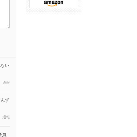
れない
通報
めんず
通報
全員