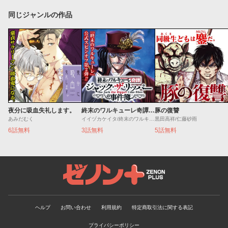
同じジャンルの作品
夜分に吸血失礼します。
終末のワルキューレ奇譚 ジャック・ザ・リッパーの事件簿
豚の復讐
あみだむく
イイヅカケイタ/終末のワルキューレ
黒田高祥/仁藤砂雨
6話無料
3話無料
5話無料
ゼノンプラス
ヘルプ
お問い合わせ
利用規約
特定商取引法に関する表記
プライバシーポリシー