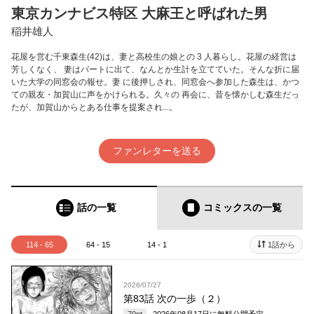
東京カンナビス特区 大麻王と呼ばれた男
稲井雄人
花屋を営む千東森生(42)は、妻と高校生の娘との 3 人暮らし。花屋の経営は
芳しくなく、 妻はパートに出て、なんとか生計を立てていた。そんな折に届
いた大学の同窓会の報せ。妻 に後押しされ、同窓会へ参加した森生は、かつ
ての親友・加賀山に声をかけられる。久々の 再会に、昔を懐かしむ森生だっ
たが、加賀山からとある仕事を提案され...。
ファンレターを送る
話の一覧
コミックス
の一覧
114 - 65
64 - 15
14 - 1
1話から
2026/07/27
第83話 次の一歩（２）