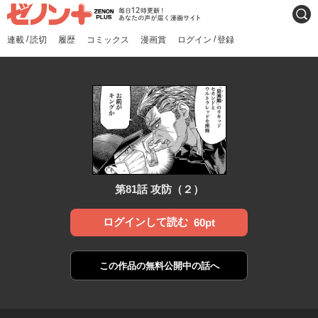
ゼノンプラス
毎日12時更新！あなたの声
検索
が届く漫画サイト
/
/
連載
読切
履歴
コミックス
漫画賞
ログイン
登録
第81話 攻防（２）
ログインして読む
60pt
この作品の
無料公開中の話へ