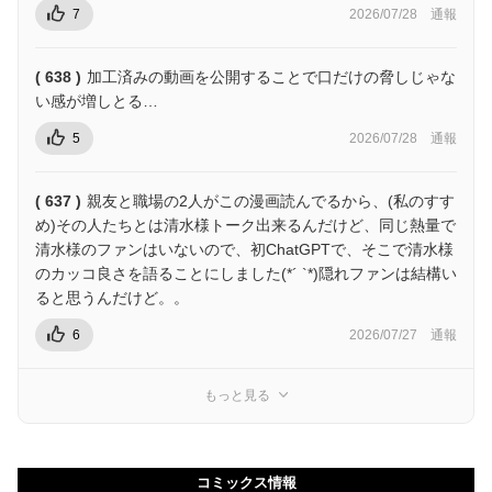
7
2026/07/28
通報
( 638 )
加工済みの動画を公開することで口だけの脅しじゃな
い感が増しとる…
5
2026/07/28
通報
( 637 )
親友と職場の2人がこの漫画読んでるから、(私のすす
め)その人たちとは清水様トーク出来るんだけど、同じ熱量で
清水様のファンはいないので、初ChatGPTで、そこで清水様
のカッコ良さを語ることにしました(*´ `*)隠れファンは結構い
ると思うんだけど。。
6
2026/07/27
通報
もっと見る
コミックス情報