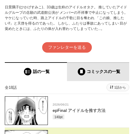
日景隅子(ひかげすみこ)、33歳は生粋のアイドルオタク。 推していたアイド
ルグループの念願の武道館公演が メンバーの不祥事で中止になってしまう。
ヤケになっていた時、路上アイドルの千歌に目を奪われ 「この娘、推した
い!!」と天啓を得るのであった。 しかし、ふたりは事故にあってしまい 目が
覚めたときには、ふたりの体が入れ替わってしまっていた...。
ファンレターを送る
話の一覧
コミックス
の一覧
全18話
1話から
2026/06/21
epFinal アイドルを推す方法
140
pt