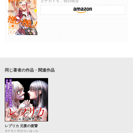
タナカトモ，朝日暁音
同じ著者の作品・関連作品
レプリカ 元妻の復讐
タナカトモ/ひらいはっち