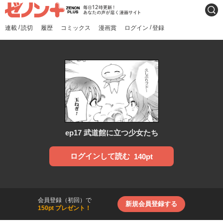
ゼノンプラス
毎日12時更新！あなたの声
検索
が届く漫画サイト
/
/
連載
読切
履歴
コミックス
漫画賞
ログイン
登録
ep17 武道館に立つ少女たち
ログインして読む
140pt
会員登録（初回）で
新規会員登録する
150pt プレゼント！