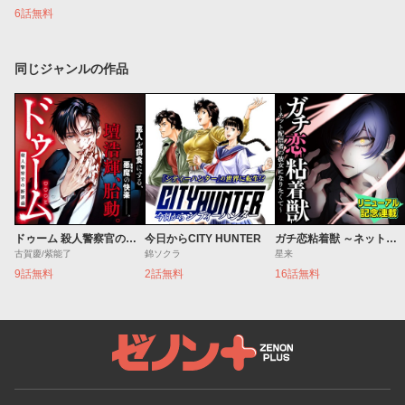
6話無料
同じジャンルの作品
ドゥーム 殺人警察官の断罪録
今日からCITY HUNTER
ガチ恋粘着獣 ～ネット配信者の彼女になりたくて～
古賀慶/紫能了
錦ソクラ
星来
9話無料
2話無料
16話無料
ゼノンプラス