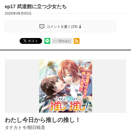
ep17 武道館に立つ少女たち
2026年06月05日
コメントを書く(
29
)
RSSフィード
ポスト
埋め込む
わたし今日から推しの推し！
タナカトモ/朝日暁音