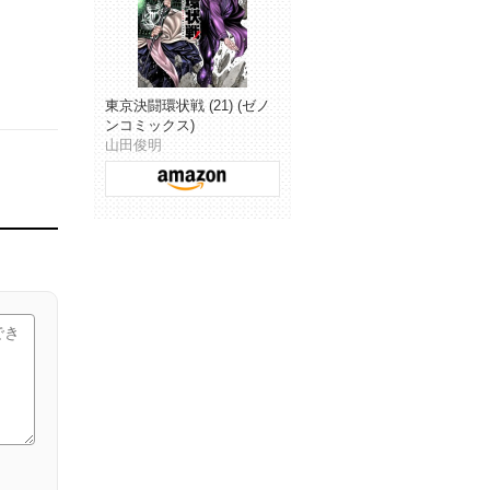
東京決闘環状戦 (21) (ゼノ
ンコミックス)
山田俊明