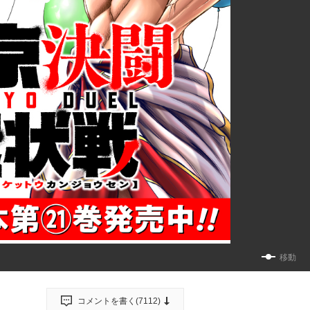
移動
コメントを書く(
7112
)