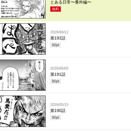
とある日常〜番外編〜
無料
2026/06/12
第192話
80
pt
2026/06/05
第191話
80
pt
2026/05/15
第190話
80
pt