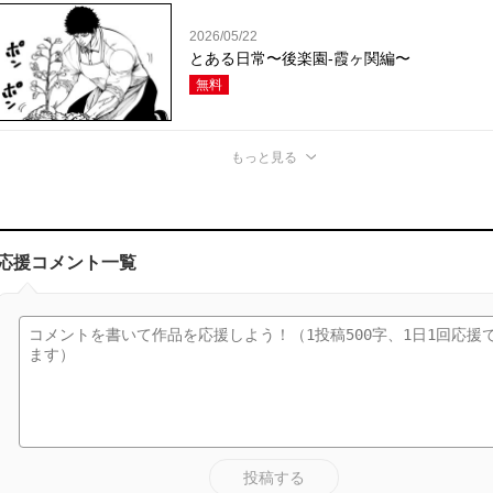
2026/05/22
とある日常〜後楽園-霞ヶ関編〜
無料
もっと見る
応援コメント一覧
投稿する