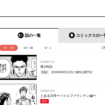
話の一覧
コミックス
の一
257 - 158
157 - 58
57 - 1
2026/07/22
第196話
90
pt
2026年08月12日
に無料公開予定
2026/07/29
とある日常〜バトルファウンテン編〜
無料