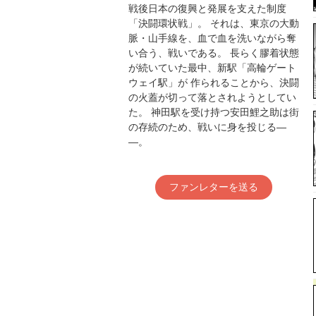
戦後日本の復興と発展を支えた制度
「決闘環状戦」。 それは、東京の大動
脈・山手線を、血で血を洗いながら奪
い合う、戦いである。 長らく膠着状態
が続いていた最中、新駅「高輪ゲート
ウェイ駅」が 作られることから、決闘
の火蓋が切って落とされようとしてい
た。 神田駅を受け持つ安田鯉之助は街
の存続のため、戦いに身を投じる―
―。
ファンレターを送る