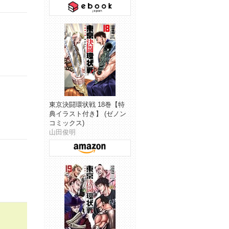
東京決闘環状戦 18巻【特
典イラスト付き】 (ゼノン
コミックス)
山田俊明