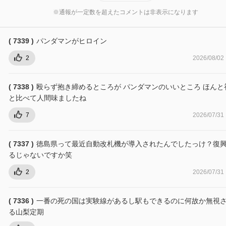
※通報が一定数を超えたコメントは非表示になります
( 7339 )
パンダマンがヒロイン
2
2026/08/02
( 7338 )
殴らず抱き締めるところが パンダマンのいいところ ほんと
と比べて人間味ましたね
7
2026/07/31
( 7337 )
徳島県って最近自動改札機が導入されたんでしたっけ？復
るじゃないですか笑
2
2026/07/31
( 7336 )
一番の死の国は実験線があるし駅もできるのに何故か無視
る山梨定期