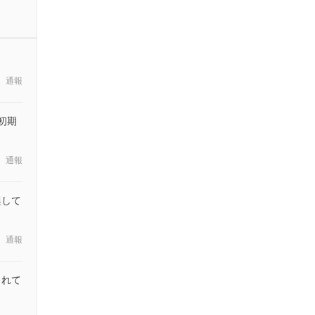
通報
初期
通報
興して
通報
されて