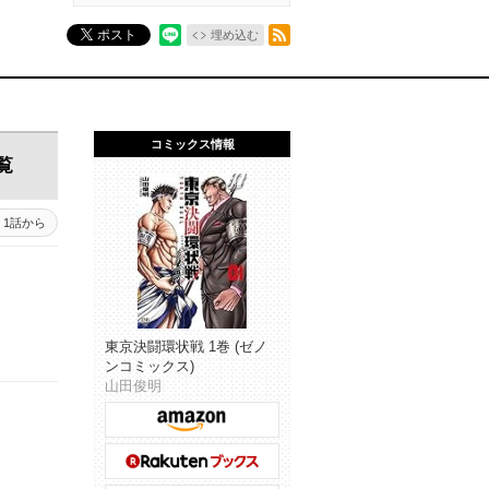
RSSフィード
ポスト
埋め込む
コミックス情報
覧
1話から
東京決闘環状戦 1巻 (ゼノ
ンコミックス)
山田俊明