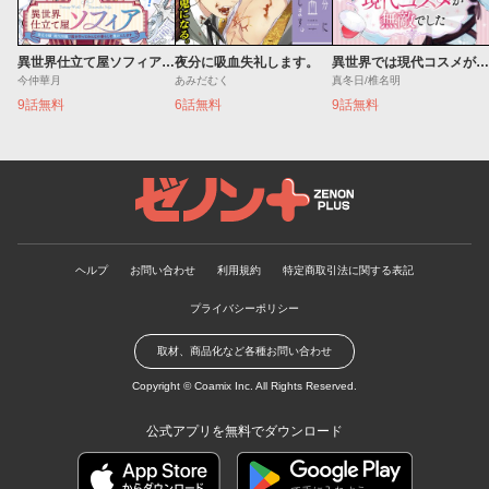
異世界仕立て屋ソフィア 貧乏令嬢、現代知識で服を作ってみんなの暮らしを豊かにします
夜分に吸血失礼します。
異世界では現代コスメが無敵でした
今仲華月
あみだむく
真冬日/椎名明
9話無料
6話無料
9話無料
ゼノンプラス
ヘルプ
お問い合わせ
利用規約
特定商取引法に関する表記
プライバシーポリシー
取材、商品化など各種お問い合わせ
Copyright ©
Coamix Inc.
All Rights Reserved.
公式アプリを無料でダウンロード