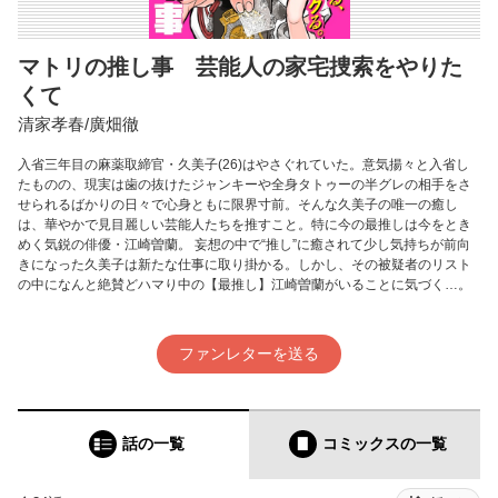
マトリの推し事 芸能人の家宅捜索をやりた
くて
清家孝春/廣畑徹
入省三年目の麻薬取締官・久美子(26)はやさぐれていた。意気揚々と入省し
たものの、現実は歯の抜けたジャンキーや全身タトゥーの半グレの相手をさ
せられるばかりの日々で心身ともに限界寸前。そんな久美子の唯一の癒し
は、華やかで見目麗しい芸能人たちを推すこと。特に今の最推しは今をとき
めく気鋭の俳優・江崎曽蘭。 妄想の中で“推し”に癒されて少し気持ちが前向
きになった久美子は新たな仕事に取り掛かる。しかし、その被疑者のリスト
の中になんと絶賛どハマり中の【最推し】江崎曽蘭がいることに気づく…。
ファンレターを送る
話の一覧
コミックス
の一覧