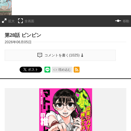
拡大
全画面
移動
第28話 ピンピン
2026年06月05日
コメントを書く(
1025
)
RSSフィード
ポスト
埋め込む