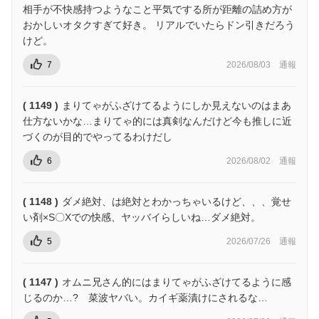
相手が不快感持つようなこと平気でする所が距離の詰め方が
おかしいオタクすぎて好き。 リアルでいたらドン引きだろう
けど。
7
2026/08/03
通報
( 1149 )
まりてゃがふざけてるようにしか見えないのはまあ
仕方ないかな…まりてゃ的には真剣なんだけど今も推しに近
づくのが目的でやってるわけだし
6
2026/08/02
通報
( 1148 )
ダメ絶対、は絶対とわかっちゃいるけど、、、覚せ
い剤×S〇Xでの快感、ヤッバイらしいね…ダメ絶対。
5
2026/07/26
通報
( 1147 )
オムニ兄さん的にはまりてゃがふざけてるように感
じるのか…? 菜波ヤバい。カイギ薬漬けにされるな…