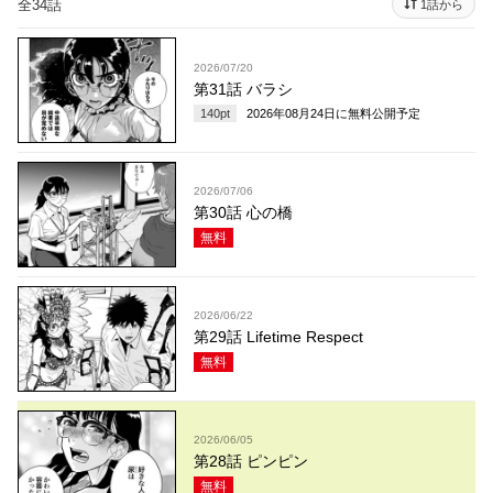
全34話
1話から
2026/07/20
第31話 バラシ
140
pt
2026年08月24日
に無料公開予定
2026/07/06
第30話 心の橋
無料
2026/06/22
第29話 Lifetime Respect
無料
2026/06/05
第28話 ピンピン
無料