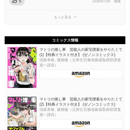
5
2026/07/26
通報
もっと見る
コミックス情報
マトリの推し事 芸能人の家宅捜索をやりたくて
(1)【特典イラスト付き】 (ゼノンコミックス)
清家孝春, 廣畑徹（元厚生労働省麻薬取締部捜査
第一課長）
マトリの推し事 芸能人の家宅捜索をやりたくて
(2)【特典イラスト付き】 (ゼノンコミックス)
清家孝春, 廣畑徹（元厚生労働省麻薬取締部捜査
第一課長）