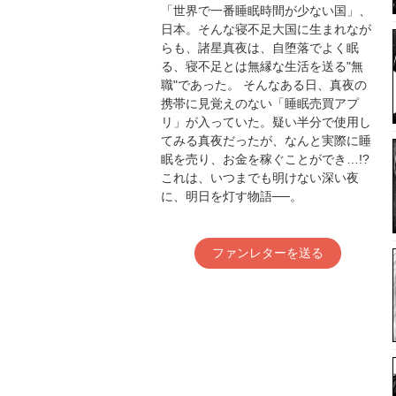
「世界で一番睡眠時間が少ない国」、
日本。そんな寝不足大国に生まれなが
らも、諸星真夜は、自堕落でよく眠
る、寝不足とは無縁な生活を送る"無
職"であった。 そんなある日、真夜の
携帯に見覚えのない「睡眠売買アプ
リ」が入っていた。疑い半分で使用し
てみる真夜だったが、なんと実際に睡
眠を売り、お金を稼ぐことができ…!?
これは、いつまでも明けない深い夜
に、明日を灯す物語──。
ファンレターを送る