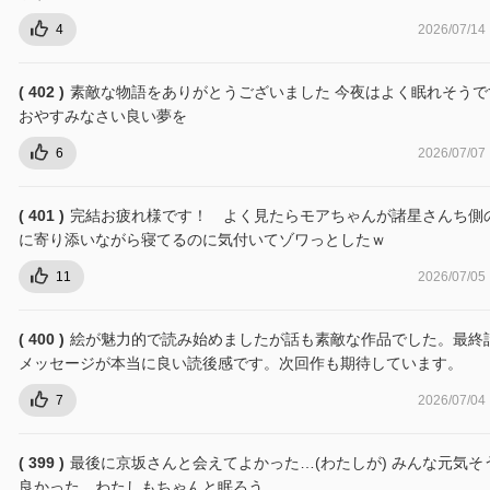
4
2026/07/14
( 402 )
素敵な物語をありがとうございました 今夜はよく眠れそうで
おやすみなさい良い夢を
6
2026/07/07
( 401 )
完結お疲れ様です！ よく見たらモアちゃんが諸星さんち側
に寄り添いながら寝てるのに気付いてゾワっとしたｗ
11
2026/07/05
( 400 )
絵が魅力的で読み始めましたが話も素敵な作品でした。最終
メッセージが本当に良い読後感です。次回作も期待しています。
7
2026/07/04
( 399 )
最後に京坂さんと会えてよかった…(わたしが) みんな元気そ
良かった。わたしもちゃんと眠ろう