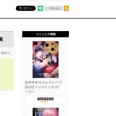
RSSフィード
ポスト
埋め込む
コミックス情報
覧
1話から
おやすみストレイシープ
(1) (ゼノンコミックス)
七瀬八