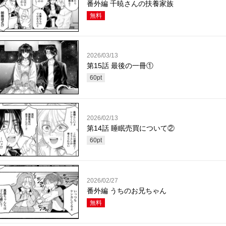
番外編 千暁さんの扶養家族
無料
2026/03/13
第15話 最後の一冊①
60
pt
2026/02/13
第14話 睡眠売買について②
60
pt
2026/02/27
番外編 うちのお兄ちゃん
無料