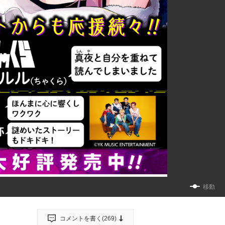
移動
コメントを書く(
269
)