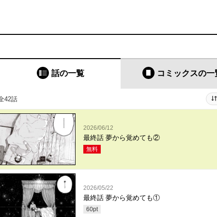
話の一覧
コミックス
の一
全42話
2026/06/12
最終話 夢から覚めても②
無料
2026/05/22
最終話 夢から覚めても①
60
pt