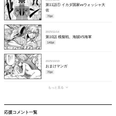
第11話① イカダ国家vsウォッシャ大
佐
70
pt
2025/11/14
第10話 模擬戦、海賊VS海軍
140
pt
2025/10/10
おまけマンガ
70
pt
もっと見る
応援コメント一覧