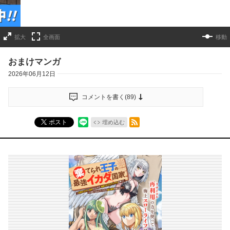
拡大
全画面
移動
おまけマンガ
2026年06月12日
コメントを書く(
89
)
RSSフィード
ポスト
埋め込む