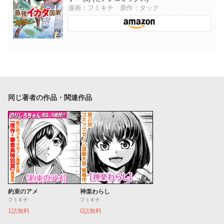
漫画：フミキチ 原作：タック
同じ著者の作品・関連作品
約束のアメ
神楽わらし
フミキチ
フミキチ
1話無料
0話無料