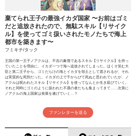
棄てられ王子の最強イカダ国家 〜お前はゴミ
だと追放されたので、無駄スキル【リサイク
ル】を使ってゴミ扱いされたモノたちで海上
都市を築きます〜
フミキチ/タック
王国の第一王子ノアクルは、不吉の象徴であるスキル【リサイクル】を持っ
ていたことを理由に、イカダ一つで海へ追放されてしまった。ほくそ笑む大
臣と第二王子から、ゴミだらけの海とイカダを領土として渡されるが、それ
は実質的な死刑だった。イカダの上で干からびて死ぬと思われていたが、ノ
アクルは呪われたスキル【リサイクル】を使ってなんとか生き延びていく。
それと同時にゴミのように扱われた不遇の者たちも集まってきて……次第に
ノアクルの海上国家は発展を遂げていく…？
ファンレターを送る