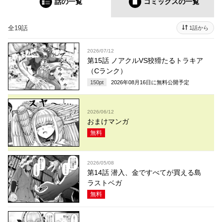
話の一覧
コミックス
の一覧
全19話
1話から
2026/07/12
第15話 ノアクルVS狡猾たるトラキア
（Cランク）
150
pt
2026年08月16日
に無料公開予定
2026/06/12
おまけマンガ
無料
2026/05/08
第14話 潜入、金ですべてが買える島
ラストベガ
無料