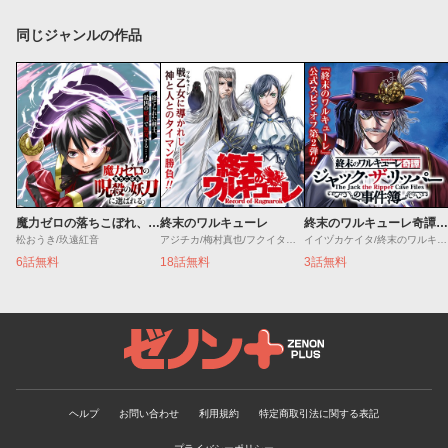
同じジャンルの作品
魔力ゼロの落ちこぼれ、呪殺の妖刀に選ばれる。
終末のワルキューレ
終末のワルキューレ奇譚 ジャック・ザ・リッパーの事件簿
松おうき/玖遠紅音
アジチカ/梅村真也/フクイタクミ
イイヅカケイタ/終末のワルキューレ
6話無料
18話無料
3話無料
ゼノンプラス
ヘルプ
お問い合わせ
利用規約
特定商取引法に関する表記