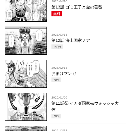
2026/04/10
第13話 ゴミ王子と金の薔薇
無料
2026/03/13
第12話 海上国家ノア
140
pt
2026/02/13
おまけマンガ
70
pt
2026/01/09
第11話② イカダ国家vsウォッシャ大
佐
70
pt
2025/12/12