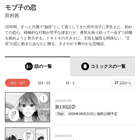
モブ子の恋
田村茜
20年間、ずっと片隅で“脇役”として過ごしてきた田中信子に芽生えた、初め
ての恋心。積極的な行動が苦手な彼女だが、勇気を振り絞って一歩ずつ距離
を縮めようと努力する。ドキドキの大きさに、主役も脇役も関係ない。“主
役”の恋に飽きたあなたに贈る、ささやかで爽やかな恋物語。
話の一覧
コミックス
の一覧
212 - 113
112 - 13
12 - 1
1話から
2026/07/31
第130話②
70
pt
2026年08月21日
に無料公開予定
2026/07/24