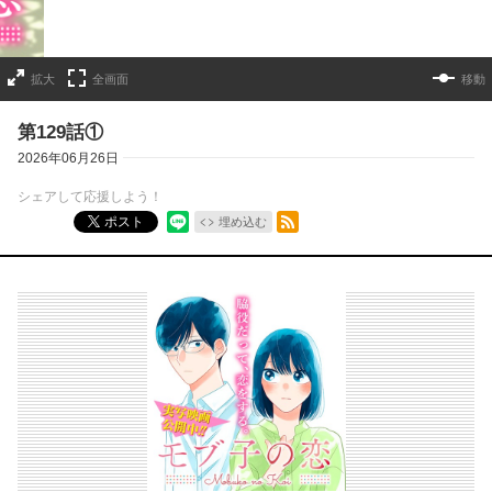
拡大
全画面
移動
第129話①
2026年06月26日
シェアして応援しよう！
RSSフィード
ポスト
埋め込む