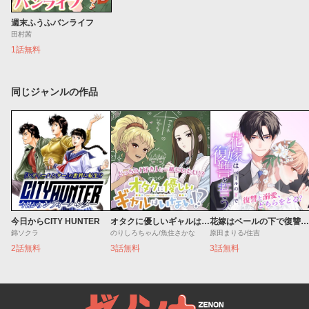
週末ふうふバンライフ
田村茜
1話無料
同じジャンルの作品
今日からCITY HUNTER
オタクに優しいギャルはいない!?
花嫁はベールの下で復讐を誓う
錦ソクラ
のりしろちゃん/魚住さかな
原田まりる/住吉
2話無料
3話無料
3話無料
ゼノンプラス