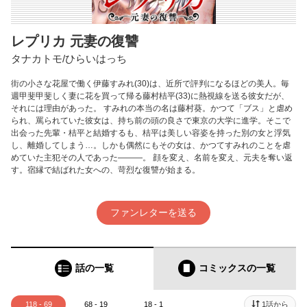
レプリカ 元妻の復讐
タナカトモ/ひらいはっち
街の小さな花屋で働く伊藤すみれ(30)は、近所で評判になるほどの美人。毎
週甲斐甲斐しく妻に花を買って帰る藤村桔平(33)に熱視線を送る彼女だが、
それには理由があった。 すみれの本当の名は藤村葵。かつて「ブス」と虐め
られ、罵られていた彼女は、持ち前の頭の良さで東京の大学に進学。そこで
出会った先輩・桔平と結婚するも、桔平は美しい容姿を持った別の女と浮気
し、離婚してしまう…。しかも偶然にもその女は、かつてすみれのことを虐
めていた主犯その人であった―――。 顔を変え、名前を変え、元夫を奪い返
す。宿縁で結ばれた女への、苛烈な復讐が始まる。
ファンレターを送る
話の一覧
コミックス
の一覧
118 - 69
68 - 19
18 - 1
1話から