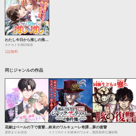
わたし今日から推しの推し！
タナカトモ/朝日暁音
1話無料
同じジャンルの作品
花嫁はベールの下で復讐を誓う
終末のワルキューレ奇譚 ジャック・ザ・リッパーの事件簿
豚の復讐
原田まりる/住吉
イイヅカケイタ/終末のワルキューレ
黒田高祥/仁藤砂雨