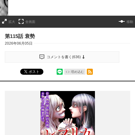
拡大
全画面
移動
第115話 衰勢
2026年06月05日
コメントを書く(
636
)
シェア
RSSフィード
ポスト
埋め込む