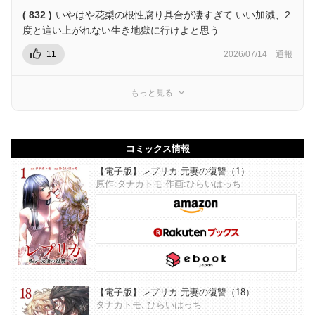
( 832 )
いやはや花梨の根性腐り具合が凄すぎて いい加減、2
度と這い上がれない生き地獄に行けよと思う
11
2026/07/14
通報
もっと見る
コミックス情報
【電子版】レプリカ 元妻の復讐（1）
原作:タナカトモ 作画:ひらいはっち
【電子版】レプリカ 元妻の復讐（18）
タナカトモ, ひらいはっち