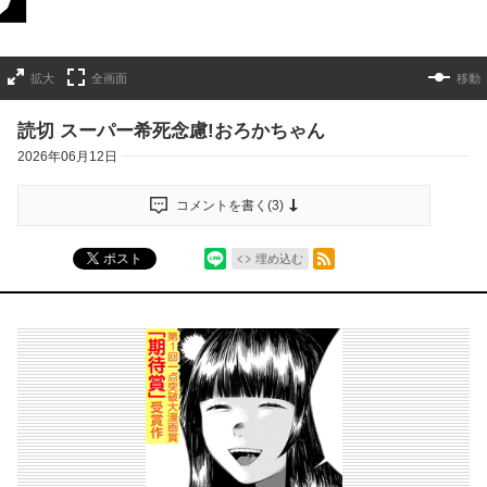
拡大
全画面
移動
読切 スーパー希死念慮!おろかちゃん
2026年06月12日
コメントを書く(
3
)
シェア
RSSフィード
ポスト
埋め込む