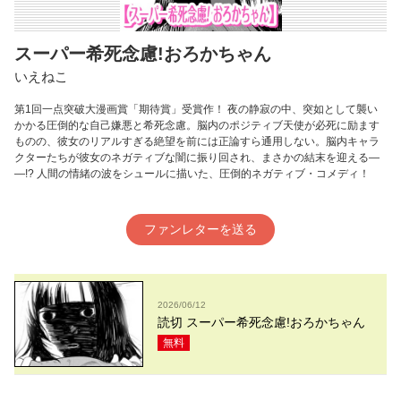
スーパー希死念慮!おろかちゃん
いえねこ
第1回一点突破大漫画賞「期待賞」受賞作！ 夜の静寂の中、突如として襲い
かかる圧倒的な自己嫌悪と希死念慮。脳内のポジティブ天使が必死に励ます
ものの、彼女のリアルすぎる絶望を前には正論すら通用しない。脳内キャラ
クターたちが彼女のネガティブな闇に振り回され、まさかの結末を迎える―
―!? 人間の情緒の波をシュールに描いた、圧倒的ネガティブ・コメディ！
ファンレターを送る
2026/06/12
読切 スーパー希死念慮!おろかちゃん
無料