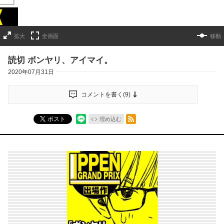
拡大
全画面
移動
読切 ボンヤリ、アイマイ。
2020年07月31日
コメントを書く(
9
)
RSSフィード
ポスト
埋め込む