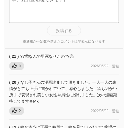
投稿する
※通報が一定数を超えたコメントは非表示になります
( 21 )
??🤔なんで男死なせたの??🤔
0
2026/05/22
通報
( 20 )
なし子さんの漫画読まして頂きました。一人一人の表
情がとても上手に書かれていて、感心しました。絵も細かい
所まで表現され美しい女性や男性に惚れました。次の漫画期
待してます🍀Mk
2
2022/05/22
通報
( 19 )
絵が本当に丁寧で綺麗で、絵を見ているだけで物語の