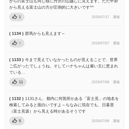
からの富士山も同じ様に丹沢の山越しに見えます。ただ甲府
から見える富士山の方が圧倒的に大きいです^^
1
2026/07/17
通報
( 1134 )
群馬からも見えます～
0
2026/07/07
通報
( 1133 )
今まで見えていなかったものが見えることで、世界
ご広がったでしょうね。そしてハナちゃんは雇い主に恵まれ
ている…
11
2026/07/06
通報
( 1132 )
1131さん、都内に何箇所かある「富士見」の地名を
検索してみると面白いですよ～ちなみに現在でも、日暮里
（富士見坂）から見える時があるそうです
5
2026/07/06
通報