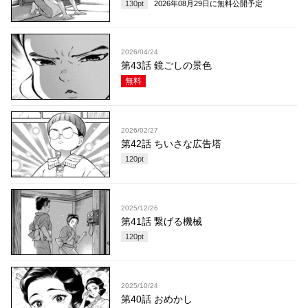
130
pt
2026年08月29日
に無料公開予定
2026/04/24
第43話 鏡ごしの景色
無料
2026/02/27
第42話 ちいさな広告塔
120
pt
2025/12/26
第41話 繋げる機械
120
pt
2025/10/24
第40話 おめかし