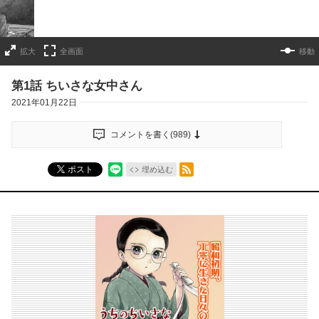
拡大
全画面
移動
第1話 ちいさな女中さん
2021年01月22日
コメントを書く(
989
)
RSSフィード
ポスト
埋め込む