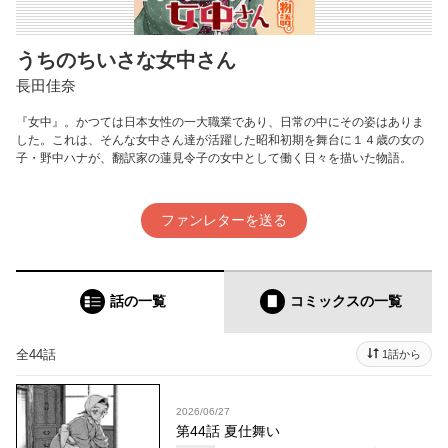
うちのちいさな女中さん
長田佳奈
『女中』。かつては日本女性の一大職業であり、日常の中にその姿はありま
した。これは、そんな女中さん達が活躍した昭和初期を舞台に１４歳の女の
子・野中ハナが、翻訳家の蓮見令子の女中として働く日々を描いた物語。
ファンレターを送る
話の一覧
コミックス
の一覧
全44話
1話から
2026/06/27
第44話 夏仕舞い