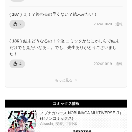
( 187 )
え！？終わるの早くない？結末みたい！
2
2024/10/20
通報
( 186 )
結末どうなるの！？泣 コミックかなにかしらで結末
だけでも見たいなあ…。でも、先生ありがとうございまし
た！
4
2024/10/19
通報
もっと見る
コミックス情報
ノブナガバース NOBUNAGA MULTIVERSE (1)
(ゼノンコミックス)
Atsushi, 安泰, 世阿弥