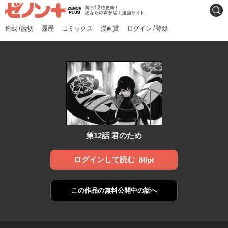
ゼノンプラス
毎日12時更新！あなたの声
検索
が届く漫画サイト
/
/
連載
読切
履歴
コミックス
漫画賞
ログイン
登録
第12話 君のため
ログインして読む
80pt
この作品の
無料公開中の話へ