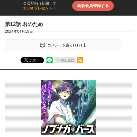
会員登録（初回）で
新規会員登録する
150pt プレゼント！
第12話 君のため
2024年04月19日
コメントを書く(
117
)
RSSフィード
ポスト
埋め込む