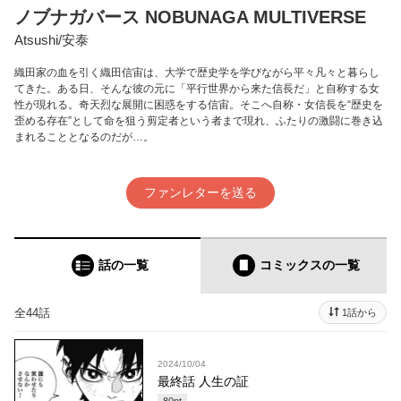
ノブナガバース NOBUNAGA MULTIVERSE
Atsushi/安泰
織田家の血を引く織田信宙は、大学で歴史学を学びながら平々凡々と暮らし
てきた。ある日、そんな彼の元に「平行世界から来た信長だ」と自称する女
性が現れる。奇天烈な展開に困惑をする信宙。そこへ自称・女信長を“歴史を
歪める存在”として命を狙う剪定者という者まで現れ、ふたりの激闘に巻き込
まれることとなるのだが…。
ファンレターを送る
話の一覧
コミックス
の一覧
全44話
1話から
2024/10/04
最終話 人生の証