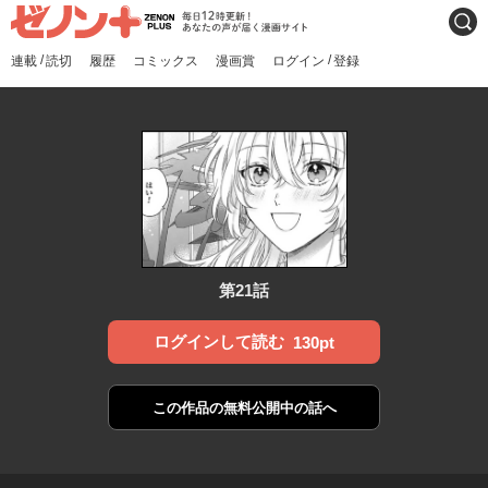
ゼノンプラス
毎日12時更新！あなたの声
検索
が届く漫画サイト
/
/
連載
読切
履歴
コミックス
漫画賞
ログイン
登録
第21話
ログインして読む
130pt
この作品の
無料公開中の話へ