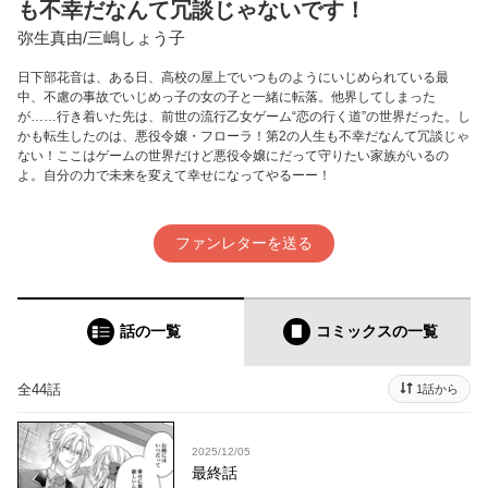
も不幸だなんて冗談じゃないです！
弥生真由/三嶋しょう子
日下部花音は、ある日、高校の屋上でいつものようにいじめられている最
中、不慮の事故でいじめっ子の女の子と一緒に転落。他界してしまった
が……行き着いた先は、前世の流行乙女ゲーム“恋の行く道”の世界だった。し
かも転生したのは、悪役令嬢・フローラ！第2の人生も不幸だなんて冗談じゃ
ない！ここはゲームの世界だけど悪役令嬢にだって守りたい家族がいるの
よ。自分の力で未来を変えて幸せになってやるーー！
ファンレターを送る
話の一覧
コミックス
の一覧
全44話
1話から
2025/12/05
最終話