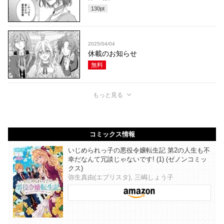
130
pt
2025/04/04
休載のお知らせ
無料
もっと見る
コミックス情報
いじめられっ子の悪役令嬢転生記 第2の人生も不
幸だなんて冗談じゃないです! (1) (ゼノンコミッ
クス)
弥生真由(エブリスタ), 三嶋しょう子