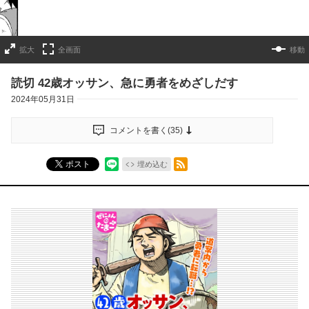
拡大
全画面
移動
読切 42歳オッサン、急に勇者をめざしだす
2024年05月31日
コメントを書く(
35
)
RSSフィード
ポスト
埋め込む