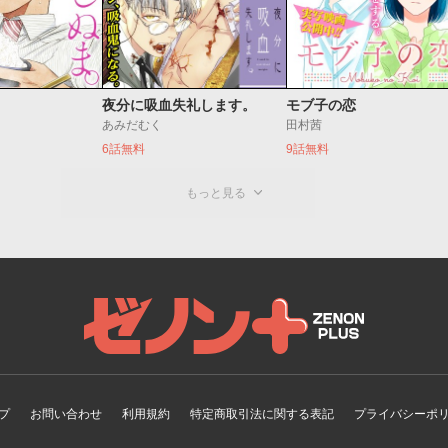
夜分に吸血失礼します。
モブ子の恋
あみだむく
田村茜
6話無料
9話無料
もっと見る
ゼノンプラス
プ
お問い合わせ
利用規約
特定商取引法に関する表記
プライバシーポ