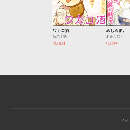
ワカコ酒
めしぬま。
新久千映
あみだむく
8話無料
6話無料
ヘル