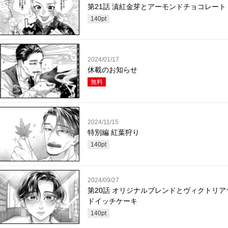
第21話 滇紅金芽とアーモンドチョコレート
140
pt
2024/01/17
休載のお知らせ
無料
2024/11/15
特別編 紅葉狩り
140
pt
2024/09/27
第20話 オリジナルブレンドとヴィクトリア
ドイッチケーキ
140
pt