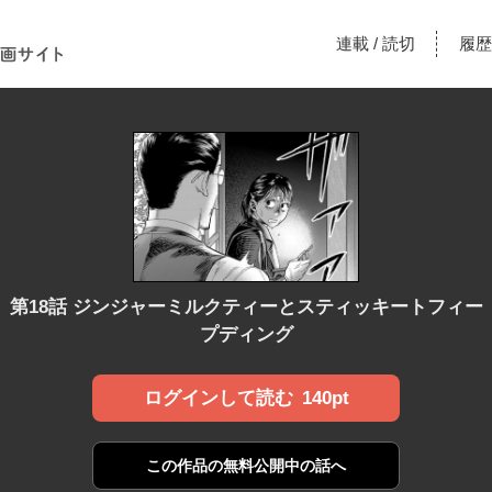
！あな
連載
読切
履歴
/
漫画サ
第18話 ジンジャーミルクティーとスティッキートフィー
プディング
140pt
ログインして読む
この作品の
無料公開中の話へ