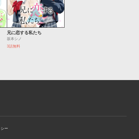
兄に恋する私たち
坂本シノ
3話無料
リシー