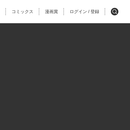
コミックス
漫画賞
ログイン
登録
/
検
索