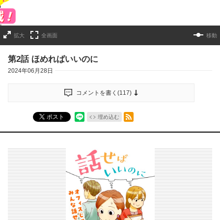
拡大
全画面
移動
第2話 ほめればいいのに
2024年06月28日
コメントを書く(
117
)
RSSフィード
ポスト
埋め込む