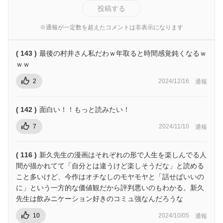
投稿する
※通報が一定数を超えたコメントは非表示になります
( 143 )
最後の村井さん私だわｗ年取ると時間感覚鈍くなるｗ
ｗｗ
2
2024/12/16
通報
( 142 )
面白い！！もっと読みたい！
7
2024/11/10
通報
( 116 )
新久先生の漫画はそれぞれの形で人生を楽しんでる人
間が描かれてて「自分とは違うけど楽しそうだな」と読める
こと多いけど、今作はオチなしのモヤモヤと「話せばいいの
に」という一方的な価値観だから評判悪いのもわかる。新久
先生は飲みニケーション好きのコミュ強なんだろうな
10
2024/10/05
通報