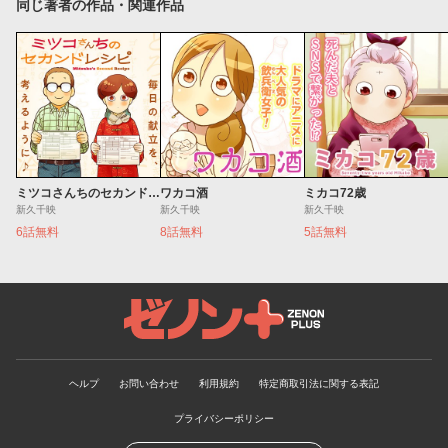
同じ著者の作品・関連作品
ミツコさんちのセカンドレシピ
ワカコ酒
ミカコ72歳
新久千映
新久千映
新久千映
6話無料
8話無料
5話無料
ゼノンプラス
ヘルプ
お問い合わせ
利用規約
特定商取引法に関する表記
プライバシーポリシー